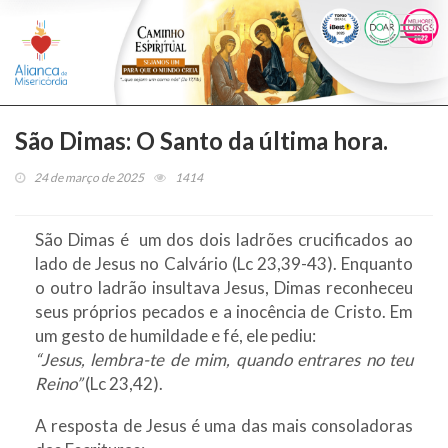
Togg
navi
São Dimas: O Santo da última hora.
24 de março de 2025
1414
São Dimas é um dos dois ladrões crucificados ao
lado de Jesus no Calvário (Lc 23,39-43). Enquanto
o outro ladrão insultava Jesus, Dimas reconheceu
seus próprios pecados e a inocência de Cristo. Em
um gesto de humildade e fé, ele pediu:
“Jesus, lembra-te de mim, quando entrares no teu
Reino”
(Lc 23,42).
A resposta de Jesus é uma das mais consoladoras