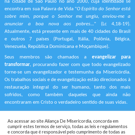
na cidade de São Paulo no ano 2000, cuja identidade se
encontra em sua Palavra de Vida "
O Espírito do Senhor está
sobre mim, porque o Senhor me ungiu, enviou-me a
anunciar a boa nova aos pobres...
" (Lc 4,18-19).
Atualmente, está presente em mais de 40 cidades do Brasil
e outros 7 países (Portugal, Itália, Polônia, Bélgica,
Venezuela, República Dominicana e Moçambique).
Seus membros são chamados a
evangelizar para
transformar
, procurando fazer com que todo evangelizado
torne-se um evangelizador e testemunha da Misericórdia.
Os trabalhos sociais e de evangelização estão direcionados à
restauração integral do ser humano, tanto dos mais
sofridos, como também daqueles que ainda não
encontraram em Cristo o verdadeiro sentido de suas vidas.
+55 (11) 3120-9191
Ao acessar ao site Aliança De Misericordia, concorda em
Rua Avanhandava, 616 – Bela Vista
cumprir estes termos de serviço, todas as leis e regulamentos
São Paulo/SP - CEP 01306-000
​e concorda que é responsável pelo cumprimento de todas as