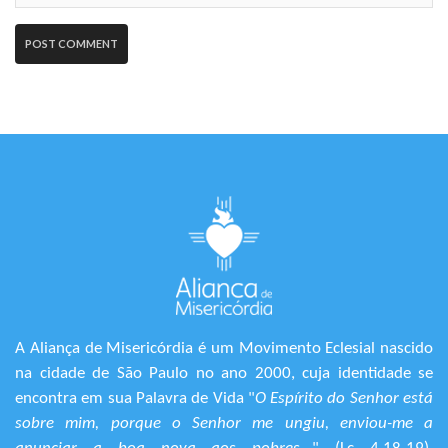
A Aliança de Misericórdia é um Movimento Eclesial nascido
na cidade de São Paulo no ano 2000, cuja identidade se
encontra em sua Palavra de Vida "
O Espírito do Senhor está
sobre mim, porque o Senhor me ungiu, enviou-me a