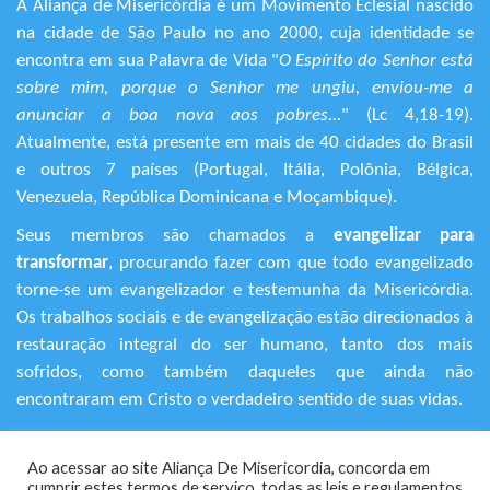
A Aliança de Misericórdia é um Movimento Eclesial nascido
na cidade de São Paulo no ano 2000, cuja identidade se
encontra em sua Palavra de Vida "
O Espírito do Senhor está
sobre mim, porque o Senhor me ungiu, enviou-me a
anunciar a boa nova aos pobres...
" (Lc 4,18-19).
Atualmente, está presente em mais de 40 cidades do Brasil
e outros 7 países (Portugal, Itália, Polônia, Bélgica,
Venezuela, República Dominicana e Moçambique).
Seus membros são chamados a
evangelizar para
transformar
, procurando fazer com que todo evangelizado
torne-se um evangelizador e testemunha da Misericórdia.
Os trabalhos sociais e de evangelização estão direcionados à
restauração integral do ser humano, tanto dos mais
sofridos, como também daqueles que ainda não
encontraram em Cristo o verdadeiro sentido de suas vidas.
+55 (11) 3120-9191
Ao acessar ao site Aliança De Misericordia, concorda em
Rua Avanhandava, 616 – Bela Vista
cumprir estes termos de serviço, todas as leis e regulamentos