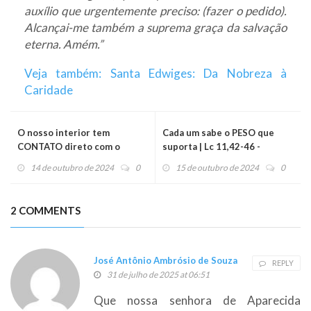
auxílio que urgentemente preciso: (fazer o pedido).
Alcançai-me também a suprema graça da salvação
eterna. Amém.”
Veja também: Santa Edwiges: Da Nobreza à
Caridade
O nosso interior tem
Cada um sabe o PESO que
CONTATO direto com o
suporta | Lc 11,42-46 -
sobrenatural | Lc 11,37-41 -
Evangelho do dia (16/10/24)
14 de outubro de 2024
0
15 de outubro de 2024
0
Evangelho do dia (15/10/24)
2 COMMENTS
José Antônio Ambrósio de Souza
REPLY
31 de julho de 2025 at 06:51
Que nossa senhora de Aparecida