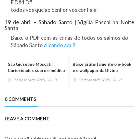
E D#4 D#
todos vós que ao Senhor vos confiais!
19 de abril – Sábado Santo | Vigília Pascal na Noite
Santa
Baixe o PDF com as cifras de todos os salmos do
Sábado Santo
clicando aqui!
São Giuseppe Moscati:
Baixe gratuitamente o e-book
Curiosidades sobre o médico
e o wallpaper da Divina
santo de Nápoles
Misericórdia
11 de abril de 2025
0
11 de abril de 2025
0
0 COMMENTS
LEAVE A COMMENT