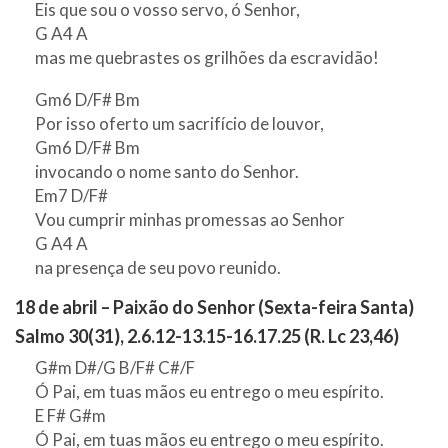
Eis que sou o vosso servo, ó Senhor,
G A4 A
mas me quebrastes os grilhões da escravidão!
Gm6 D/F# Bm
Por isso oferto um sacrifício de louvor,
Gm6 D/F# Bm
invocando o nome santo do Senhor.
Em7 D/F#
Vou cumprir minhas promessas ao Senhor
G A4 A
na presença de seu povo reunido.
18 de abril – Paixão do Senhor (Sexta-feira Santa)
Salmo 30(31), 2.6.12-13.15-16.17.25 (R. Lc 23,46)
G#m D#/G B/F# C#/F
Ó Pai, em tuas mãos eu entrego o meu espírito.
E F# G#m
Ó Pai, em tuas mãos eu entrego o meu espírito.