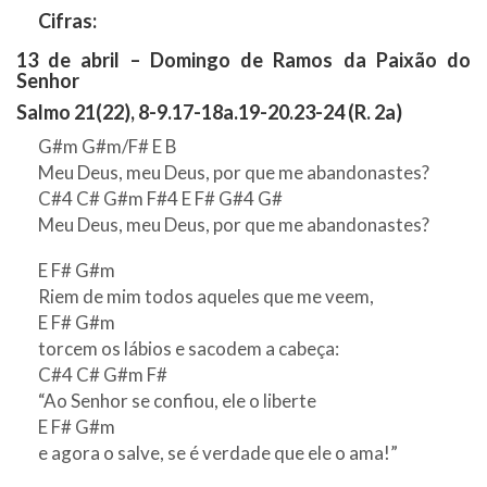
Cifras:
13 de abril – Domingo de Ramos da Paixão do
Senhor
Salmo 21(22), 8-9.17-18a.19-20.23-24 (R. 2a)
G#m G#m/F# E B
Meu Deus, meu Deus, por que me abandonastes?
C#4 C# G#m F#4 E F# G#4 G#
Meu Deus, meu Deus, por que me abandonastes?
E F# G#m
Riem de mim todos aqueles que me veem,
E F# G#m
torcem os lábios e sacodem a cabeça:
C#4 C# G#m F#
“Ao Senhor se confiou, ele o liberte
E F# G#m
e agora o salve, se é verdade que ele o ama!”