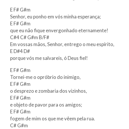
E F# G#m
Senhor, eu ponho em vós minha esperança;
E F# G#m
que eu não fique envergonhado eternamente!
C#4 C# G#m B/F#
Em vossas mãos, Senhor, entrego o meu espírito,
E D#4 D#
porque vós me salvareis, ó Deus fiel!
E F# G#m
Tornei-me o opróbrio do inimigo,
E F# G#m
o desprezo e zombaria dos vizinhos,
E F# G#m
e objeto de pavor para os amigos;
E F# G#m
fogem de mim os que me vêem pela rua.
C# G#m