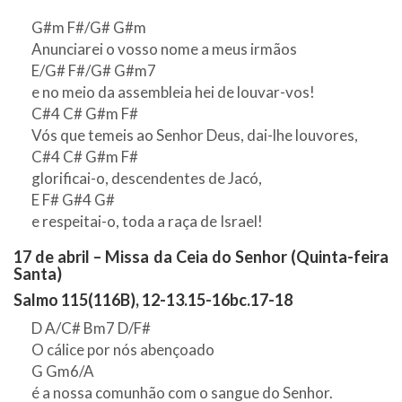
G#m F#/G# G#m
Anunciarei o vosso nome a meus irmãos
E/G# F#/G# G#m7
e no meio da assembleia hei de louvar-vos!
C#4 C# G#m F#
Vós que temeis ao Senhor Deus, dai-lhe louvores,
C#4 C# G#m F#
glorificai-o, descendentes de Jacó,
E F# G#4 G#
e respeitai-o, toda a raça de Israel!
17 de abril – Missa da Ceia do Senhor (Quinta-feira
Santa)
Salmo 115(116B), 12-13.15-16bc.17-18
D A/C# Bm7 D/F#
O cálice por nós abençoado
G Gm6/A
é a nossa comunhão com o sangue do Senhor.