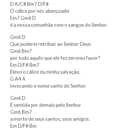
D A/C# Bm7 D/F#
O cálice por nós abençoado
Em7 Gm6 D
é a nossa comunhão com o sangue do Senhor.
Gm6 D
Que poderei retribuir ao Senhor Deus
Gm6 Bm7
por tudo aquilo que ele fez em meu favor?
Em D/F# Bm7
Elevo o cálice da minha salvação,
G A4 A
invocando o nome santo do Senhor.
Gm6 D
É sentida por demais pelo Senhor
Gm6 Bm7
a morte de seus santos, seus amigos.
Em D/F# Bm