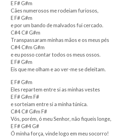
E F# G#m
Cães numerosos me rodeiam furiosos,
E F# G#m
e por um bando de malvados fui cercado.
C#4 C# G#m
Transpassaram minhas mãos e os meus pés
C#4 C#m G#m
e eu posso contar todos os meus ossos.
E F# G#m
Eis que me olham e ao ver-me se deleitam.
E F# G#m
Eles repartem entre si as minhas vestes
E F# G#m F#
e sorteiam entre si a minha túnica.
C#4 C# G#m F#
Vós, porém, ó meu Senhor, não fiqueis longe,
E F# G#4 G#
Ó minha força, vinde logo em meu socorro!