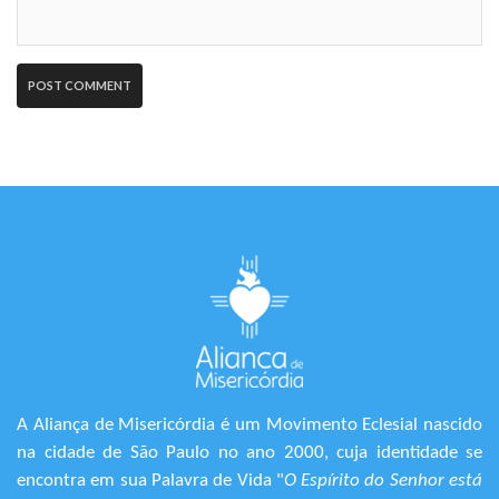
A Aliança de Misericórdia é um Movimento Eclesial nascido
na cidade de São Paulo no ano 2000, cuja identidade se
encontra em sua Palavra de Vida "
O Espírito do Senhor está