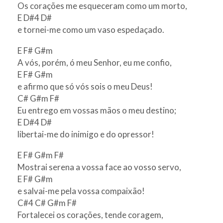
Os corações me esqueceram como um morto,
E D#4 D#
e tornei-me como um vaso espedaçado.
E F# G#m
A vós, porém, ó meu Senhor, eu me confio,
E F# G#m
e afirmo que só vós sois o meu Deus!
C# G#m F#
Eu entrego em vossas mãos o meu destino;
E D#4 D#
libertai-me do inimigo e do opressor!
E F# G#m F#
Mostrai serena a vossa face ao vosso servo,
E F# G#m
e salvai-me pela vossa compaixão!
C#4 C# G#m F#
Fortalecei os corações, tende coragem,