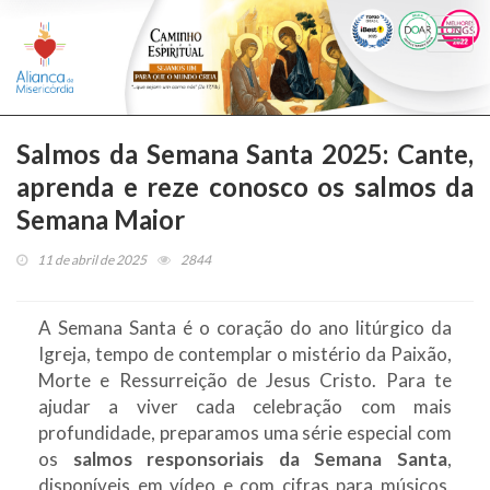
Togg
navi
Salmos da Semana Santa 2025: Cante,
aprenda e reze conosco os salmos da
Semana Maior
11 de abril de 2025
2844
A Semana Santa é o coração do ano litúrgico da
Igreja, tempo de contemplar o mistério da Paixão,
Morte e Ressurreição de Jesus Cristo. Para te
ajudar a viver cada celebração com mais
profundidade, preparamos uma série especial com
os
salmos responsoriais da Semana Santa
,
disponíveis em vídeo e com cifras para músicos,