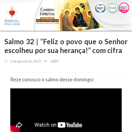
Togg
navi
Salmo 32 | “Feliz o povo que o Senhor
escolheu por sua herança!” com cifra
6 de agosto de 2025
1889
Reze conosco o salmo desse domingo: