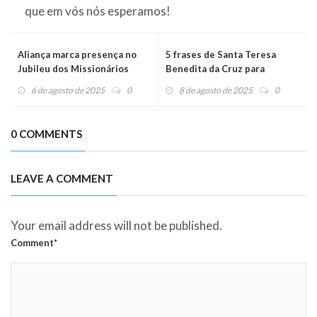
que em vós nós esperamos!
Aliança marca presença no
5 frases de Santa Teresa
Jubileu dos Missionários
Benedita da Cruz para
Digitais em Roma
tempos difíceis
6 de agosto de 2025
0
8 de agosto de 2025
0
0 COMMENTS
LEAVE A COMMENT
Your email address will not be published.
Comment*