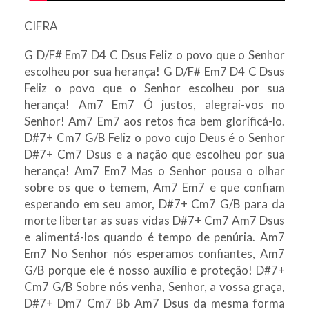
CIFRA
G D/F# Em7 D4 C Dsus Feliz o povo que o Senhor
escolheu por sua herança! G D/F# Em7 D4 C Dsus
Feliz o povo que o Senhor escolheu por sua
herança! Am7 Em7 Ó justos, alegrai-vos no
Senhor! Am7 Em7 aos retos fica bem glorificá-lo.
D#7+ Cm7 G/B Feliz o povo cujo Deus é o Senhor
D#7+ Cm7 Dsus e a nação que escolheu por sua
herança! Am7 Em7 Mas o Senhor pousa o olhar
sobre os que o temem, Am7 Em7 e que confiam
esperando em seu amor, D#7+ Cm7 G/B para da
morte libertar as suas vidas D#7+ Cm7 Am7 Dsus
e alimentá-los quando é tempo de penúria. Am7
Em7 No Senhor nós esperamos confiantes, Am7
G/B porque ele é nosso auxílio e proteção! D#7+
Cm7 G/B Sobre nós venha, Senhor, a vossa graça,
D#7+ Dm7 Cm7 Bb Am7 Dsus da mesma forma