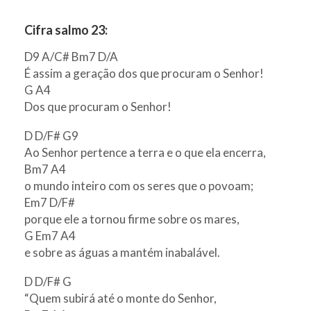
Cifra salmo 23:
D9 A/C# Bm7 D/A
É assim a geração dos que procuram o Senhor!
G A4
Dos que procuram o Senhor!
D D/F# G9
Ao Senhor pertence a terra e o que ela encerra,
Bm7 A4
o mundo inteiro com os seres que o povoam;
Em7 D/F#
porque ele a tornou firme sobre os mares,
G Em7 A4
e sobre as águas a mantém inabalável.
D D/F# G
“Quem subirá até o monte do Senhor,