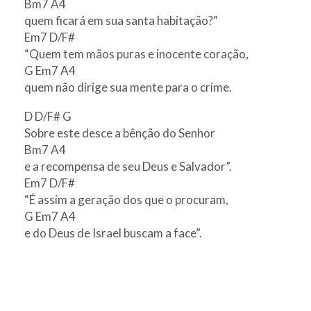
Bm7 A4
quem ficará em sua santa habitação?”
Em7 D/F#
“Quem tem mãos puras e inocente coração,
G Em7 A4
quem não dirige sua mente para o crime.
D D/F# G
Sobre este desce a bênção do Senhor
Bm7 A4
e a recompensa de seu Deus e Salvador”.
Em7 D/F#
“É assim a geração dos que o procuram,
G Em7 A4
e do Deus de Israel buscam a face”.