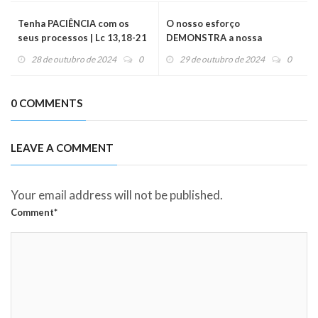
Tenha PACIÊNCIA com os
O nosso esforço
seus processos | Lc 13,18-21
DEMONSTRA a nossa
- Evangelho do dia (29/10/24)
vontade | Lc 13,22-30 -
28 de outubro de 2024
0
29 de outubro de 2024
0
Evangelho do dia (30/10/24)
0 COMMENTS
LEAVE A COMMENT
Your email address will not be published.
Comment*