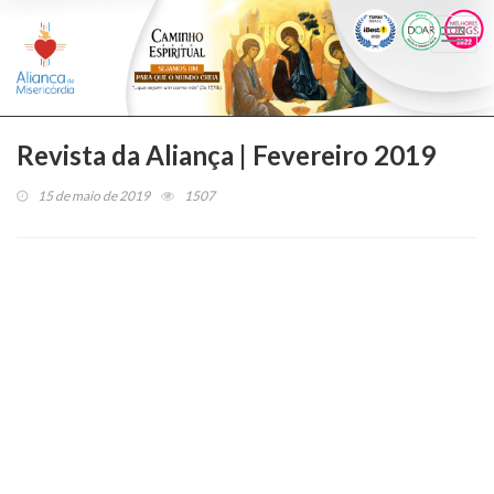
Togg
navi
Revista da Aliança | Fevereiro 2019
15 de maio de 2019
1507