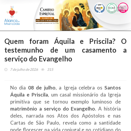
Togg
navi
Quem foram Áquila e Priscila? O
testemunho de um casamento a
serviço do Evangelho
7 de julho de 2026
315
No dia
08 de julho
, a Igreja celebra os
Santos
Áquila e Priscila
, um casal missionário da Igreja
primitiva que se tornou exemplo luminoso de
matrimônio a serviço do Evangelho
. A história
deles, narrada nos Atos dos Apóstolos e nas
Cartas de São Paulo, revela como a santidade
pode florescer na vida conjugal e no cotidiano do