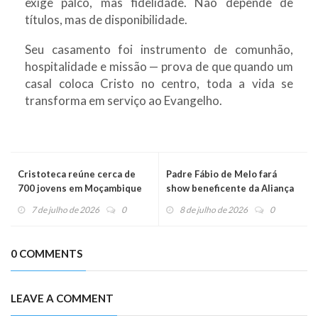
exige palco, mas fidelidade. Não depende de
títulos, mas de disponibilidade.
Seu casamento foi instrumento de comunhão,
hospitalidade e missão — prova de que quando um
casal coloca Cristo no centro, toda a vida se
transforma em serviço ao Evangelho.
Cristoteca reúne cerca de
Padre Fábio de Melo fará
700 jovens em Moçambique
show beneficente da Aliança
de Misericórdia em São Paulo
7 de julho de 2026
0
8 de julho de 2026
0
0 COMMENTS
LEAVE A COMMENT