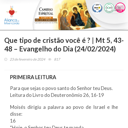
Togg
navi
Que tipo de cristão você é ? | Mt 5, 43-
48 – Evangelho do Dia (24/02/2024)
23 de fevereiro de 2024
817
PRIMEIRA LEITURA
Para que sejas o povo santo do Senhor teu Deus.
Leitura do Livro do Deuteronômio 26, 16-19
Moisés dirigiu a palavra ao povo de Israel e lhe
disse:
16
“Hoje, o Senhor teu Deus te manda