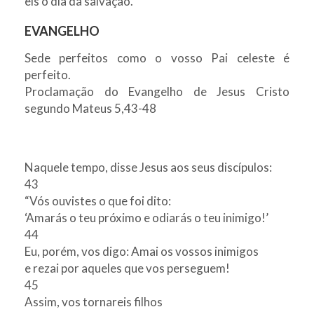
eis o dia da salvação.
EVANGELHO
Sede perfeitos como o vosso Pai celeste é
perfeito.
Proclamação do Evangelho de Jesus Cristo
segundo Mateus 5,43-48
Naquele tempo, disse Jesus aos seus discípulos:
43
“Vós ouvistes o que foi dito:
‘Amarás o teu próximo e odiarás o teu inimigo!’
44
Eu, porém, vos digo: Amai os vossos inimigos
e rezai por aqueles que vos perseguem!
45
Assim, vos tornareis filhos