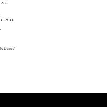
itos.
,
 eterna,
.
de Deus?”