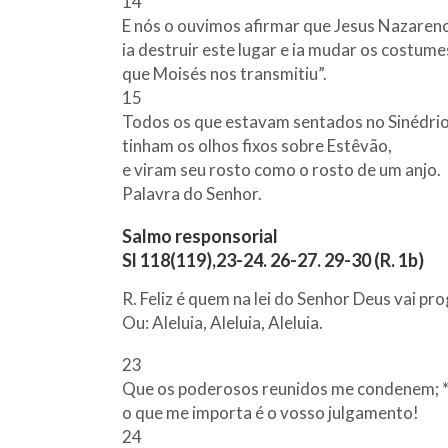
14
E nós o ouvimos afirmar que Jesus Nazaren
ia destruir este lugar e ia mudar os costume
que Moisés nos transmitiu”.
15
Todos os que estavam sentados no Sinédri
tinham os olhos fixos sobre Estêvão,
e viram seu rosto como o rosto de um anjo.
Palavra do Senhor.
Salmo responsorial
Sl 118(119),23-24. 26-27. 29-30 (R. 1b)
R. Feliz é quem na lei do Senhor Deus vai pr
Ou: Aleluia, Aleluia, Aleluia.
23
Que os poderosos reunidos me condenem; 
o que me importa é o vosso julgamento!
24