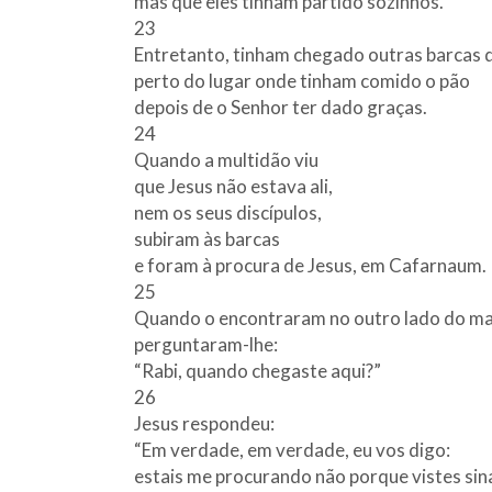
mas que eles tinham partido sozinhos.
23
Entretanto, tinham chegado outras barcas d
perto do lugar onde tinham comido o pão
depois de o Senhor ter dado graças.
24
Quando a multidão viu
que Jesus não estava ali,
nem os seus discípulos,
subiram às barcas
e foram à procura de Jesus, em Cafarnaum.
25
Quando o encontraram no outro lado do ma
perguntaram-lhe:
“Rabi, quando chegaste aqui?”
26
Jesus respondeu:
“Em verdade, em verdade, eu vos digo:
estais me procurando não porque vistes sina