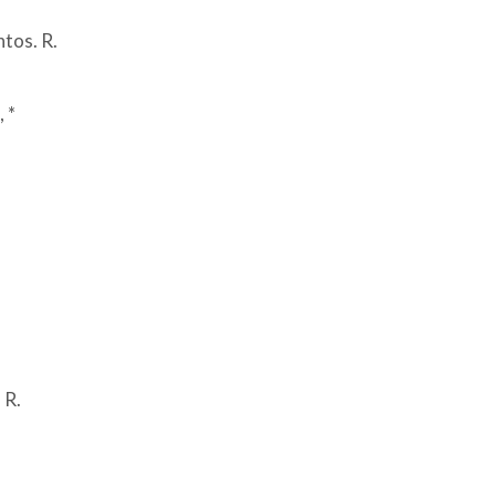
tos. R.
 *
 R.