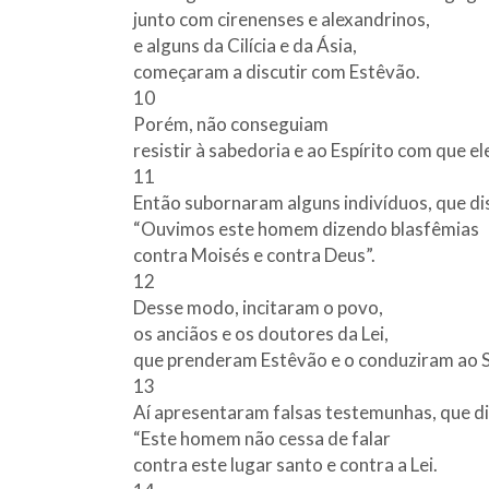
junto com cirenenses e alexandrinos,
e alguns da Cilícia e da Ásia,
começaram a discutir com Estêvão.
10
Porém, não conseguiam
resistir à sabedoria e ao Espírito com que el
11
Então subornaram alguns indivíduos, que d
“Ouvimos este homem dizendo blasfêmias
contra Moisés e contra Deus”.
12
Desse modo, incitaram o povo,
os anciãos e os doutores da Lei,
que prenderam Estêvão e o conduziram ao S
13
Aí apresentaram falsas testemunhas, que d
“Este homem não cessa de falar
contra este lugar santo e contra a Lei.