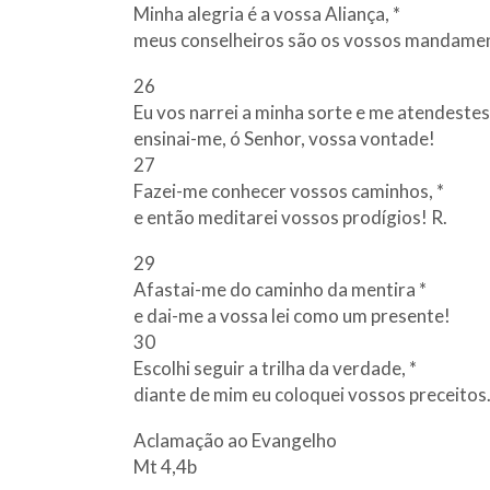
Minha alegria é a vossa Aliança, *
meus conselheiros são os vossos mandamen
26
Eu vos narrei a minha sorte e me atendestes,
ensinai-me, ó Senhor, vossa vontade!
27
Fazei-me conhecer vossos caminhos, *
e então meditarei vossos prodígios! R.
29
Afastai-me do caminho da mentira *
e dai-me a vossa lei como um presente!
30
Escolhi seguir a trilha da verdade, *
diante de mim eu coloquei vossos preceitos.
Aclamação ao Evangelho
Mt 4,4b