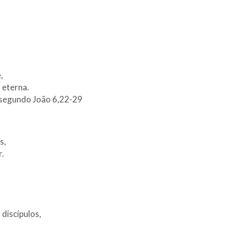
,
 eterna.
 segundo João 6,22-29
s,
r.
 discípulos,