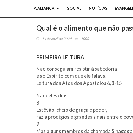
A ALIANÇA
SOCIAL
NOTÍCIAS
EVANGEL
Qual é o alimento que não pas
14 de abril de 2024
1000
PRIMEIRA LEITURA
Não conseguiam resistir à sabedoria
e ao Espírito com que ele falava.
Leitura dos Atos dos Apóstolos 6,8-15
Naqueles dias,
8
Estêvão, cheio de graça e poder,
fazia prodígios e grandes sinais entre o pov
9
Mas alguns membros da chamada Sinagoga 