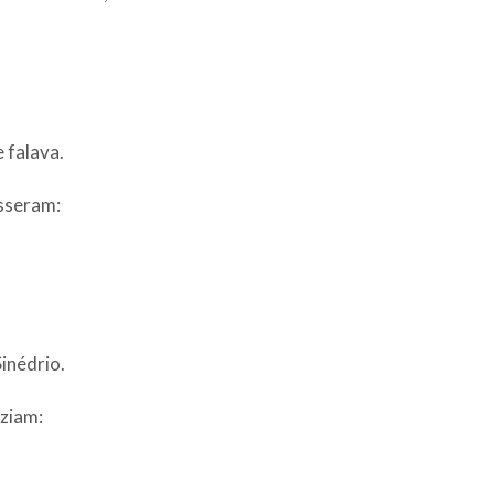
e falava.
isseram:
inédrio.
iziam: