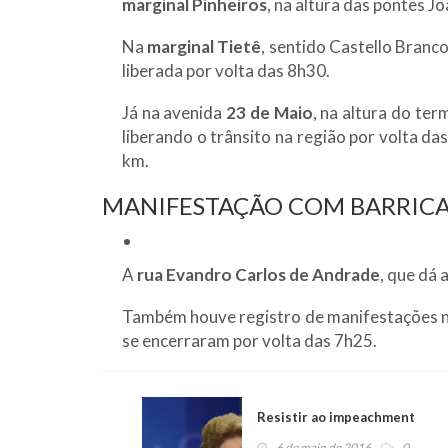
marginal Pinheiros
, na altura das pontes J
Na
marginal Tietê
, sentido Castello Branco
liberada por volta das 8h30.
Já na avenida
23 de Maio
, na altura do te
liberando o trânsito na região por volta 
km.
MANIFESTAÇÃO COM BARRICA
A
rua Evandro Carlos de Andrade
, que dá
Também houve registro de manifestações 
se encerraram por volta das 7h25.
Resistir ao impeachment
6 de maio de 2016
0