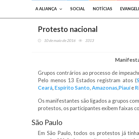
A ALIANÇA
SOCIAL
NOTÍCIAS
EVANGEL
Protesto nacional
10 de maio de 2016
3313
Manifest
Grupos contrários ao processo de impeachm
Pelo menos 13 Estados registram atos (
Ceará
,
Espírito
Santo
,
Amazonas
,
Piauí
e
R
Os manifestantes são ligados a grupos com
protestos, os participantes exibem faixas 
São Paulo
Em São Paulo, todos os protestos já tinh