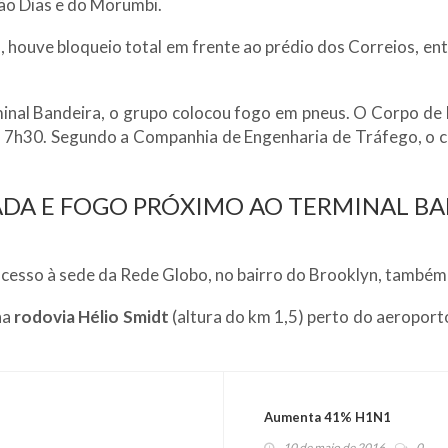
oão Dias e do Morumbi.
, houve bloqueio total em frente ao prédio dos Correios, ent
rminal Bandeira, o grupo colocou fogo em pneus. O Corpo de
das 7h30. Segundo a Companhia de Engenharia de Tráfego, 
DA E FOGO PRÓXIMO AO TERMINAL B
 acesso à sede da Rede Globo, no bairro do Brooklyn, também
na
rodovia Hélio Smidt
(altura do km 1,5) perto do aeropor
Aumenta 41% H1N1
10 de maio de 2016
0