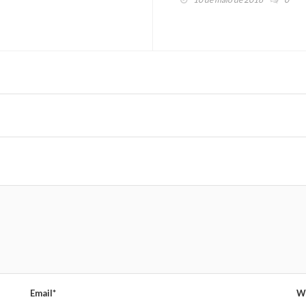
Email*
W