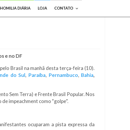
HOMILIA DIÁRIA
LOJA
CONTATO
s e no DF
lo Brasil na manhã desta terça-feira (10).
nde do Sul
,
Paraíba
,
Pernambuco
,
Bahia
,
to Sem Terra) e Frente Brasil Popular. Nos
sso de impeachment como “golpe”.
anifestantes ocuparam a pista expressa da