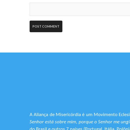
A Aliança de Misericórdia é um Movimento Eclesia
Senhor está sobre mim, porque o Senhor me ungiu
do Brasil e outros 7 países (Portugal, Itália, Pol