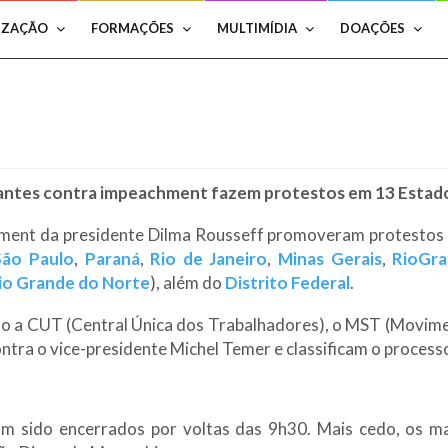
IZAÇÃO
FORMAÇÕES
MULTIMÍDIA
DOAÇÕES
antes contra impeachment fazem protestos em 13 Estado
ent da presidente Dilma Rousseff promoveram protestos pe
São Paulo
,
Paraná
,
Rio
de
Janeiro
,
Minas Gerais
,
Rio
Gra
io
Grande
do Norte
), além do
Distrito Federal
.
o a CUT (Central Única dos Trabalhadores), o MST (Movimen
contra o vice-presidente Michel Temer e classificam o proce
am sido encerrados por voltas das 9h30. Mais cedo, os m