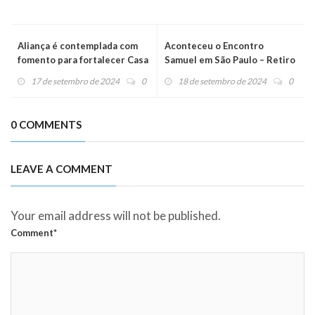
Aliança é contemplada com
Aconteceu o Encontro
fomento para fortalecer Casa
Samuel em São Paulo – Retiro
Restaura-me em Manaus
Vocacional da Aliança de
17 de setembro de 2024
0
18 de setembro de 2024
0
Misericórdia
0 COMMENTS
LEAVE A COMMENT
Your email address will not be published.
Comment*