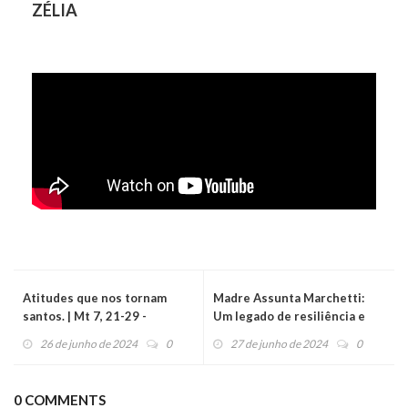
ZÉLIA
Atitudes que nos tornam
Madre Assunta Marchetti:
santos. | Mt 7, 21-29 -
Um legado de resiliência e
Evangelho do Dia
compaixão em tempos de
26 de junho de 2024
0
27 de junho de 2024
0
(27/06/2024)
crise
0 COMMENTS