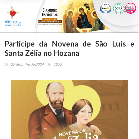
Togg
navi
Participe da Novena de São Luís e
Santa Zélia no Hozana
27 de junho de 2024
1075