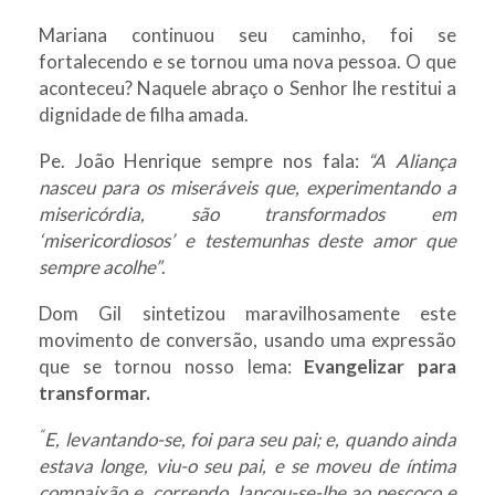
Mariana continuou seu caminho, foi se
fortalecendo e se tornou uma nova pessoa. O que
aconteceu? Naquele abraço o Senhor lhe restitui a
dignidade de filha amada.
Pe. João Henrique sempre nos fala:
“A Aliança
nasceu para os miseráveis que, experimentando a
misericórdia, são transformados em
‘misericordiosos’ e testemunhas deste amor que
sempre acolhe”
.
Dom Gil sintetizou maravilhosamente este
movimento de conversão, usando uma expressão
que se tornou nosso lema:
Evangelizar para
transformar.
“
E, levantando-se, foi para seu pai; e, quando ainda
estava longe, viu-o seu pai, e se moveu de íntima
compaixão e, correndo, lançou-se-lhe ao pescoço e