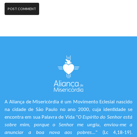
A Aliança de Misericórdia é um Movimento Eclesial nascido
na cidade de São Paulo no ano 2000, cuja identidade se
encontra em sua Palavra de Vida "
O Espírito do Senhor está
sobre mim, porque o Senhor me ungiu, enviou-me a
anunciar a boa nova aos pobres...
" (Lc 4,18-19).