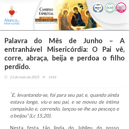
Togg
navi
Palavra do Mês de Junho – A
entranhável Misericórdia: O Pai vê,
corre, abraça, beija e perdoa o filho
perdido.
21 de maio de 2025
1416
“
E, levantando-se, foi para seu pai; e, quando ainda
estava longe, viu-o seu pai, e se moveu de íntima
compaixão e, correndo, lançou-se-lhe ao pescoço e
o beijou” (Lc 15,20).
Nesta festa tão linda do Jubileu do nosso