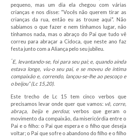
pequeno, mas um dia ela chegou com várias
crianças e nos disse: “Vocês não querem tirar as
crianças da rua, então eu as trouxe aqui”. Não
sabíamos o que fazer e nem tínhamos lugar, não
tínhamos nada, mas o abraço do Pai que tudo vê
correu para abraçar a Cidoca, que neste ano faz
festa junto com a Aliança pelo seu jubileu.
“
E, levantando-se, foi para seu pai; e, quando ainda
estava longe, viu-o seu pai, e se moveu de íntima
compaixão e, correndo, lançou-se-lhe ao pescoço e
o beijou” (Lc 15,20).
Este trecho de Lc 15 tem cinco verbos que
precisamos levar onde quer que vamos:
vê, corre,
abraça, beija
e
perdoa
; verbos que geram o
movimento da compaixão, da misericórdia entre o
Pai e o filho: o Pai que espera e o filho que deseja
voltar; o Pai que sofre o abandono do filho e o filho