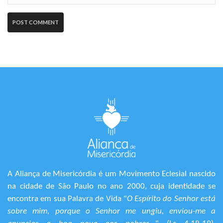
A Aliança de Misericórdia é um Movimento Eclesial nascido
na cidade de São Paulo no ano 2000, cuja identidade se
encontra em sua Palavra de Vida "
O Espírito do Senhor está
sobre mim, porque o Senhor me ungiu, enviou-me a