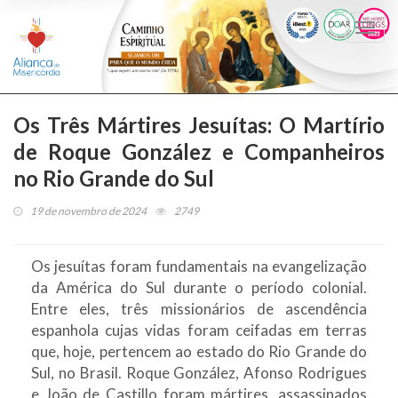
Togg
navi
Os Três Mártires Jesuítas: O Martírio
de Roque González e Companheiros
no Rio Grande do Sul
19 de novembro de 2024
2749
Os jesuítas foram fundamentais na evangelização
da América do Sul durante o período colonial.
Entre eles, três missionários de ascendência
espanhola cujas vidas foram ceifadas em terras
que, hoje, pertencem ao estado do Rio Grande do
Sul, no Brasil. Roque González, Afonso Rodrigues
e João de Castillo foram mártires, assassinados