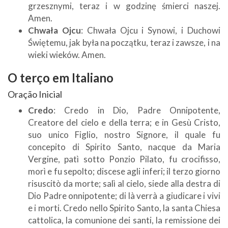
grzesznymi, teraz i w godzinę śmierci naszej.
Amen.
Chwała Ojcu
: Chwała Ojcu i Synowi, i Duchowi
Świętemu, jak była na początku, teraz i zawsze, i na
wieki wieków. Amen.
O terço em
Italiano
Oração Inicial
Credo
: Credo in Dio, Padre Onnipotente,
Creatore del cielo e della terra; e in Gesù Cristo,
suo unico Figlio, nostro Signore, il quale fu
concepito di Spirito Santo, nacque da Maria
Vergine, patì sotto Ponzio Pilato, fu crocifisso,
morì e fu sepolto; discese agli inferi; il terzo giorno
risuscitò da morte; salì al cielo, siede alla destra di
Dio Padre onnipotente; di là verrà a giudicare i vivi
e i morti. Credo nello Spirito Santo, la santa Chiesa
cattolica, la comunione dei santi, la remissione dei