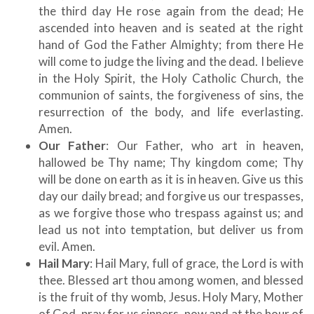
the third day He rose again from the dead; He
ascended into heaven and is seated at the right
hand of God the Father Almighty; from there He
will come to judge the living and the dead. I believe
in the Holy Spirit, the Holy Catholic Church, the
communion of saints, the forgiveness of sins, the
resurrection of the body, and life everlasting.
Amen.
Our Father
: Our Father, who art in heaven,
hallowed be Thy name; Thy kingdom come; Thy
will be done on earth as it is in heaven. Give us this
day our daily bread; and forgive us our trespasses,
as we forgive those who trespass against us; and
lead us not into temptation, but deliver us from
evil. Amen.
Hail Mary
: Hail Mary, full of grace, the Lord is with
thee. Blessed art thou among women, and blessed
is the fruit of thy womb, Jesus. Holy Mary, Mother
of God, pray for us sinners, now and at the hour of