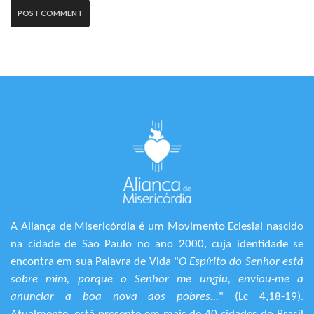
A Aliança de Misericórdia é um Movimento Eclesial nascido
na cidade de São Paulo no ano 2000, cuja identidade se
encontra em sua Palavra de Vida "
O Espírito do Senhor está
sobre mim, porque o Senhor me ungiu, enviou-me a
anunciar a boa nova aos pobres...
" (Lc 4,18-19).