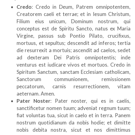
Credo
: Credo in Deum, Patrem omnipotentem,
Creatorem caeli et terrae; et in Iesum Christum,
Filium eius unicum, Dominum nostrum, qui
conceptus est de Spiritu Sancto, natus ex Maria
Virgine, passus sub Pontio Pilato, crucifixus,
mortuus, et sepultus; descendit ad inferos; tertia
die resurrexit a mortuis; ascendit ad caelos, sedet
ad dexteram Dei Patris omnipotentis; inde
venturus est iudicare vivos et mortuos. Credo in
Spiritum Sanctum, sanctam Ecclesiam catholicam,
Sanctorum communionem, remissionem
peccatorum, carnis resurrectionem, vitam
aeternam. Amen.
Pater Noster
: Pater noster, qui es in caelis,
sanctificetur nomen tuum; adveniat regnum tuum;
fiat voluntas tua, sicut in caelo et in terra. Panem
nostrum quotidianum da nobis hodie; et dimitte
nobis debita nostra, sicut et nos dimittimus