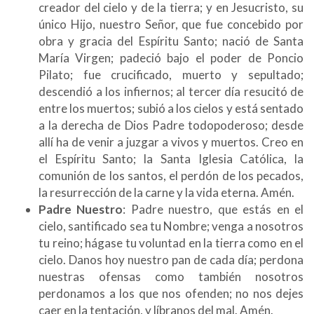
creador del cielo y de la tierra; y en Jesucristo, su
único Hijo, nuestro Señor, que fue concebido por
obra y gracia del Espíritu Santo; nació de Santa
María Virgen; padeció bajo el poder de Poncio
Pilato; fue crucificado, muerto y sepultado;
descendió a los infiernos; al tercer día resucitó de
entre los muertos; subió a los cielos y está sentado
a la derecha de Dios Padre todopoderoso; desde
allí ha de venir a juzgar a vivos y muertos. Creo en
el Espíritu Santo; la Santa Iglesia Católica, la
comunión de los santos, el perdón de los pecados,
la resurrección de la carne y la vida eterna. Amén.
Padre Nuestro
: Padre nuestro, que estás en el
cielo, santificado sea tu Nombre; venga a nosotros
tu reino; hágase tu voluntad en la tierra como en el
cielo. Danos hoy nuestro pan de cada día; perdona
nuestras ofensas como también nosotros
perdonamos a los que nos ofenden; no nos dejes
caer en la tentación, y líbranos del mal. Amén.