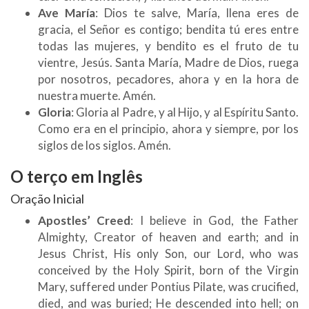
Ave María
: Dios te salve, María, llena eres de
gracia, el Señor es contigo; bendita tú eres entre
todas las mujeres, y bendito es el fruto de tu
vientre, Jesús. Santa María, Madre de Dios, ruega
por nosotros, pecadores, ahora y en la hora de
nuestra muerte. Amén.
Gloria
: Gloria al Padre, y al Hijo, y al Espíritu Santo.
Como era en el principio, ahora y siempre, por los
siglos de los siglos. Amén.
O terço em
Inglês
Oração Inicial
Apostles’ Creed
: I believe in God, the Father
Almighty, Creator of heaven and earth; and in
Jesus Christ, His only Son, our Lord, who was
conceived by the Holy Spirit, born of the Virgin
Mary, suffered under Pontius Pilate, was crucified,
died, and was buried; He descended into hell; on