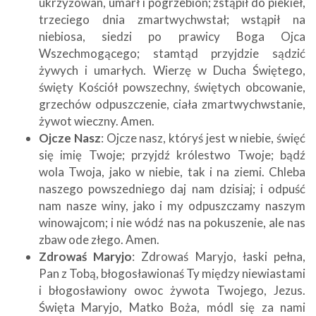
ukrzyżowan, umarł i pogrzebion; zstąpił do piekieł,
trzeciego dnia zmartwychwstał; wstąpił na
niebiosa, siedzi po prawicy Boga Ojca
Wszechmogącego; stamtąd przyjdzie sądzić
żywych i umarłych. Wierzę w Ducha Świętego,
święty Kościół powszechny, świętych obcowanie,
grzechów odpuszczenie, ciała zmartwychwstanie,
żywot wieczny. Amen.
Ojcze Nasz
: Ojcze nasz, któryś jest w niebie, święć
się imię Twoje; przyjdź królestwo Twoje; bądź
wola Twoja, jako w niebie, tak i na ziemi. Chleba
naszego powszedniego daj nam dzisiaj; i odpuść
nam nasze winy, jako i my odpuszczamy naszym
winowajcom; i nie wódź nas na pokuszenie, ale nas
zbaw ode złego. Amen.
Zdrowaś Maryjo
: Zdrowaś Maryjo, łaski pełna,
Pan z Tobą, błogosławionaś Ty między niewiastami
i błogosławiony owoc żywota Twojego, Jezus.
Święta Maryjo, Matko Boża, módl się za nami