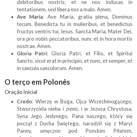
debitoribus nostris; et ne nos inducas in
tentationem, sed libera nos a malo. Amen.
Ave Maria
: Ave Maria, gratia plena, Dominus
tecum. Benedicta tu in mulieribus, et benedictus
fructus ventris tui, Iesus. Sancta Maria, Mater Dei,
ora pro nobis peccatoribus, nunc et in hora mortis
nostrae. Amen.
Gloria Patri
: Gloria Patri, et Filio, et Spiritui
Sancto, sicut erat in principio, et nunc, et semper, et
in saecula saeculorum. Amen.
O terço em
Polonês
Oração Inicial
Credo
: Wierzę w Boga, Ojca Wszechmogącego,
Stworzyciela nieba i ziemi, i w Jezusa Chrystusa,
Syna Jego Jedynego, Pana naszego, który się
począł z Ducha Świętego, narodził się z Maryi
Panny, umęczon pod Ponckim Piłatem,