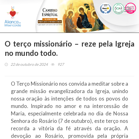
Togg
navi
O terço missionário – reze pela Igreja
no mundo todo.
22 de outubro de 2024
927
O Terço Missionário nos convida a meditar sobre a
grande missão evangelizadora da Igreja, unindo
nossa oração às intenções de todos os povos do
mundo. Inspirado no amor e na intercessão de
Maria, especialmente celebrada no dia de Nossa
Senhora do Rosário (7 de outubro), este terço nos
recorda a vitória da fé através da oração. A
devoção ao Rosário, promovida pela própria