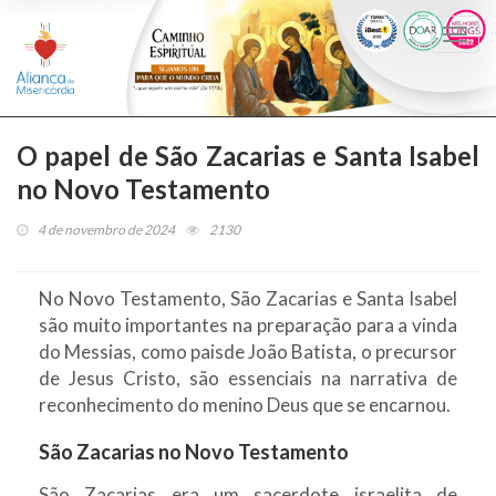
Togg
navi
O papel de São Zacarias e Santa Isabel
no Novo Testamento
4 de novembro de 2024
2130
No Novo Testamento, São Zacarias e Santa Isabel
são muito importantes na preparação para a vinda
do Messias, como paisde João Batista, o precursor
de Jesus Cristo, são essenciais na narrativa de
reconhecimento do menino Deus que se encarnou.
São Zacarias no Novo Testamento
São Zacarias era um sacerdote israelita de