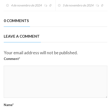
repercute na mídia nacional
| Lc 14,25-33 - Evangelho do
4 de novembro de 2024
0
5 de novembro de 2024
0
dia (06/11/24)
0 COMMENTS
LEAVE A COMMENT
Your email address will not be published.
Comment*
Name*