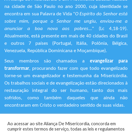
na cidade de São Paulo no ano 2000, cuja identidade se
encontra em sua Palavra de Vida "
O Espírito do Senhor está
sobre mim, porque o Senhor me ungiu, enviou-me a
anunciar a boa nova aos pobres...
" (Lc 4,18-19).
Atualmente, está presente em mais de 40 cidades do Brasil
e outros 7 países (Portugal, Itália, Polônia, Bélgica,
Venezuela, República Dominicana e Moçambique).
Seus membros são chamados a
evangelizar para
transformar
, procurando fazer com que todo evangelizado
torne-se um evangelizador e testemunha da Misericórdia.
Os trabalhos sociais e de evangelização estão direcionados à
restauração integral do ser humano, tanto dos mais
sofridos, como também daqueles que ainda não
encontraram em Cristo o verdadeiro sentido de suas vidas.
+55 (11) 3120-9191
Ao acessar ao site Aliança De Misericordia, concorda em
Rua Avanhandava, 616 – Bela Vista
cumprir estes termos de serviço, todas as leis e regulamentos