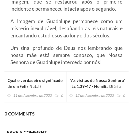
imagem, que se restaurou após o primeiro
incidente e permaneceu intacta após o segundo.
A Imagem de Guadalupe permanece como um
mistério inexplicável, desafiando as leis naturais e
encantando estudiosos ao longo dos séculos.
Um sinal profundo de Deus nos lembrando que
nossa mãe está sempre conosco, que Nossa
Senhora de Guadalupe interceda por nós!
Qual o verdadeiro significado
"As visitas de Nossa Senhora"
de um Feliz Natal?
| Lc 1,39-47 - Homilia Diária
(12/12/23)
11 de dezembro de 2023
0
12 de dezembro de 2023
0
0 COMMENTS
LEAVE A COMMENT