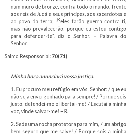
num muro de bronze, contra todo o mundo, frente
aos reis de Judá e seus príncipes, aos sacerdotes e
19
ao povo da terra;
eles farão guerra contra ti,
mas não prevalecerão, porque eu estou contigo
para defender-te”, diz o Senhor. – Palavra do
Senhor.
Salmo Responsorial:
70(71)
Minha boca anunciará vossa justiça.
1. Eu procuro meu refúgio em vós, Senhor: / que eu
não seja envergonhado para sempre! / Porque sois
justo, defendei-me e libertai-me! / Escutai a minha
voz, vinde salvar-me! – R.
2. Sede uma rocha protetora para mim, / um abrigo
bem seguro que me salve! / Porque sois a minha