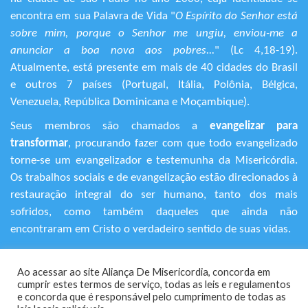
encontra em sua Palavra de Vida "
O Espírito do Senhor está
sobre mim, porque o Senhor me ungiu, enviou-me a
anunciar a boa nova aos pobres...
" (Lc 4,18-19).
Atualmente, está presente em mais de 40 cidades do Brasil
e outros 7 países (Portugal, Itália, Polônia, Bélgica,
Venezuela, República Dominicana e Moçambique).
Seus membros são chamados a
evangelizar para
transformar
, procurando fazer com que todo evangelizado
torne-se um evangelizador e testemunha da Misericórdia.
Os trabalhos sociais e de evangelização estão direcionados à
restauração integral do ser humano, tanto dos mais
sofridos, como também daqueles que ainda não
encontraram em Cristo o verdadeiro sentido de suas vidas.
+55 (11) 3120-9191
Ao acessar ao site Aliança De Misericordia, concorda em
Rua Avanhandava, 616 – Bela Vista
cumprir estes termos de serviço, todas as leis e regulamentos
São Paulo/SP - CEP 01306-000
​e concorda que é responsável pelo cumprimento de todas as