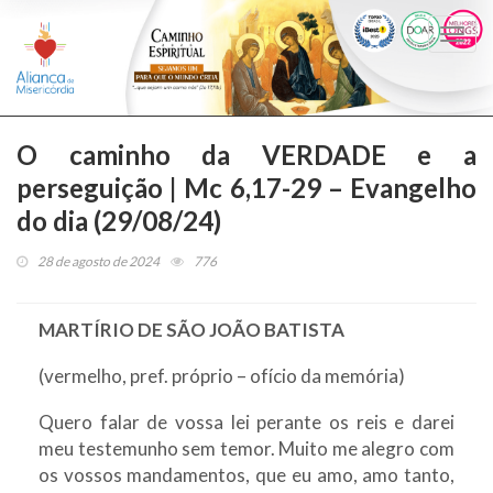
Togg
navi
O caminho da VERDADE e a
perseguição | Mc 6,17-29 – Evangelho
do dia (29/08/24)
28 de agosto de 2024
776
MARTÍRIO DE SÃO JOÃO BATISTA
(vermelho, pref. próprio – ofício da memória)
Quero falar de vossa lei perante os reis e darei
meu testemunho sem temor. Muito me alegro com
os vossos mandamentos, que eu amo, amo tanto,