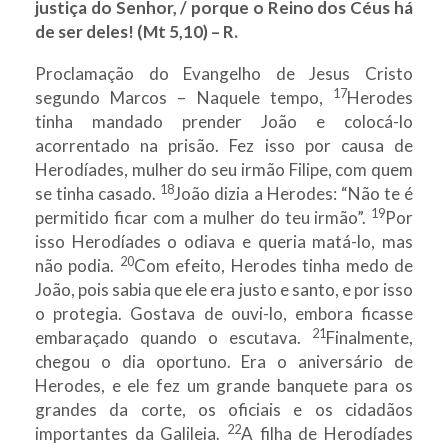
justiça do Senhor, / porque o Reino dos Céus há
de ser deles! (Mt 5,10) – R.
Proclamação do Evangelho de Jesus Cristo
17
segundo Marcos – Naquele tempo,
Herodes
tinha mandado prender João e colocá-lo
acorrentado na prisão. Fez isso por causa de
Herodíades, mulher do seu irmão Filipe, com quem
18
se tinha casado.
João dizia a Herodes: “Não te é
19
permitido ficar com a mulher do teu irmão”.
Por
isso Herodíades o odiava e queria matá-lo, mas
20
não podia.
Com efeito, Herodes tinha medo de
João, pois sabia que ele era justo e santo, e por isso
o protegia. Gostava de ouvi-lo, embora ficasse
21
embaraçado quando o escutava.
Finalmente,
chegou o dia oportuno. Era o aniversário de
Herodes, e ele fez um grande banquete para os
grandes da corte, os oficiais e os cidadãos
22
importantes da Galileia.
A filha de Herodíades