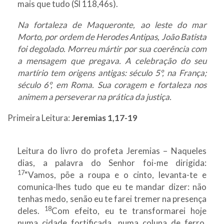
mais que tudo (Sl 118,46s).
Na fortaleza de Maqueronte, ao leste do mar
Morto, por ordem de Herodes Antipas, João Batista
foi degolado. Morreu mártir por sua coerência com
a mensagem que pregava. A celebração do seu
martírio tem origens antigas: século 5º, na França;
século 6º, em Roma. Sua coragem e fortaleza nos
animem a perseverar na prática da justiça.
Primeira Leitura:
Jeremias 1,17-19
Leitura do livro do profeta Jeremias – Naqueles
dias, a palavra do Senhor foi-me dirigida:
17
“Vamos, põe a roupa e o cinto, levanta-te e
comunica-lhes tudo que eu te mandar dizer: não
tenhas medo, senão eu te farei tremer na presença
18
deles.
Com efeito, eu te transformarei hoje
numa cidade fortificada, numa coluna de ferro,