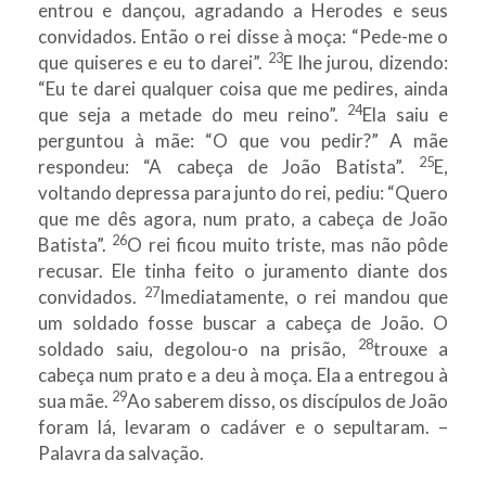
entrou e dançou, agradando a Herodes e seus
convidados. Então o rei disse à moça: “Pede-me o
23
que quiseres e eu to darei”.
E lhe jurou, dizendo:
“Eu te darei qualquer coisa que me pedires, ainda
24
que seja a metade do meu reino”.
Ela saiu e
perguntou à mãe: “O que vou pedir?” A mãe
25
respondeu: “A cabeça de João Batista”.
E,
voltando depressa para junto do rei, pediu: “Quero
que me dês agora, num prato, a cabeça de João
26
Batista”.
O rei ficou muito triste, mas não pôde
recusar. Ele tinha feito o juramento diante dos
27
convidados.
Imediatamente, o rei mandou que
um soldado fosse buscar a cabeça de João. O
28
soldado saiu, degolou-o na prisão,
trouxe a
cabeça num prato e a deu à moça. Ela a entregou à
29
sua mãe.
Ao saberem disso, os discípulos de João
foram lá, levaram o cadáver e o sepultaram. –
Palavra da salvação.