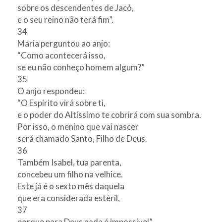
sobre os descendentes de Jacó,
e o seu reino não terá fim”.
34
Maria perguntou ao anjo:
“Como acontecerá isso,
se eu não conheço homem algum?”
35
O anjo respondeu:
“O Espírito virá sobre ti,
e o poder do Altíssimo te cobrirá com sua sombra.
Por isso, o menino que vai nascer
será chamado Santo, Filho de Deus.
36
Também Isabel, tua parenta,
concebeu um filho na velhice.
Este já é o sexto mês daquela
que era considerada estéril,
37
porque para Deus nada é impossível”.