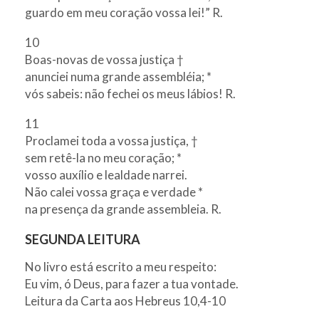
guardo em meu coração vossa lei!” R.
10
Boas-novas de vossa justiça †
anunciei numa grande assembléia; *
vós sabeis: não fechei os meus lábios! R.
11
Proclamei toda a vossa justiça, †
sem retê-la no meu coração; *
vosso auxílio e lealdade narrei.
Não calei vossa graça e verdade *
na presença da grande assembleia. R.
SEGUNDA LEITURA
No livro está escrito a meu respeito:
Eu vim, ó Deus, para fazer a tua vontade.
Leitura da Carta aos Hebreus 10,4-10