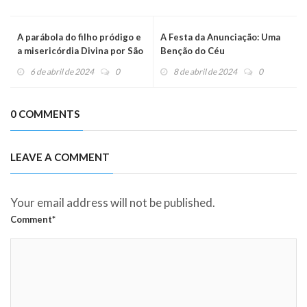
A parábola do filho pródigo e
A Festa da Anunciação: Uma
a misericórdia Divina por São
Benção do Céu
João Paulo II
6 de abril de 2024
0
8 de abril de 2024
0
0 COMMENTS
LEAVE A COMMENT
Your email address will not be published.
Comment*