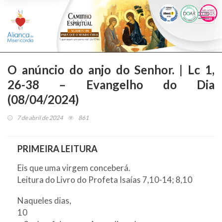
Togg
navi
O anúncio do anjo do Senhor. | Lc 1,
26-38 – Evangelho do Dia
(08/04/2024)
7 de abril de 2024
861
PRIMEIRA LEITURA
Eis que uma virgem conceberá.
Leitura do Livro do Profeta Isaías 7,10-14; 8,10
Naqueles dias,
10