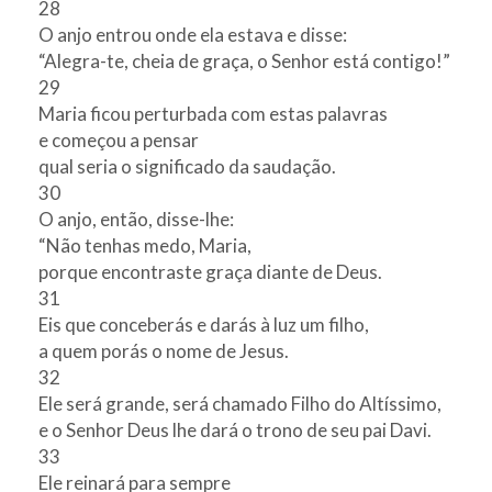
28
O anjo entrou onde ela estava e disse:
“Alegra-te, cheia de graça, o Senhor está contigo!”
29
Maria ficou perturbada com estas palavras
e começou a pensar
qual seria o significado da saudação.
30
O anjo, então, disse-lhe:
“Não tenhas medo, Maria,
porque encontraste graça diante de Deus.
31
Eis que conceberás e darás à luz um filho,
a quem porás o nome de Jesus.
32
Ele será grande, será chamado Filho do Altíssimo,
e o Senhor Deus lhe dará o trono de seu pai Davi.
33
Ele reinará para sempre