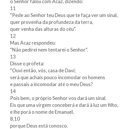
o Senhor falou com Acaz, dizendo:
11
“Pede ao Senhor teu Deus que te faça ver um sinal,
quer provenha da profundeza da terra,
quer venha das alturas do céu”.
12
Mas Acaz respondeu:
“Não pedirei nem tentarei o Senhor”.
13
Disse o profeta:
“Ouvi então, vós, casa de Davi;
será que achais pouco incomodar os homens
e passais a incomodar até o meu Deus?
14
Pois bem, o próprio Senhor vos dará um sinal.
Eis que uma virgem conceberá e dará à luz um filho,
e lhe porá o nome de Emanuel,
8,10
porque Deus está conosco.