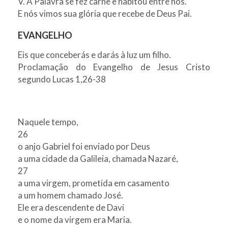
V. A Palavra se fez carne e habitou entre nós.
E nós vimos sua glória que recebe de Deus Pai.
EVANGELHO
Eis que conceberás e darás à luz um filho.
Proclamação do Evangelho de Jesus Cristo
segundo Lucas 1,26-38
Naquele tempo,
26
o anjo Gabriel foi enviado por Deus
a uma cidade da Galileia, chamada Nazaré,
27
a uma virgem, prometida em casamento
a um homem chamado José.
Ele era descendente de Davi
e o nome da virgem era Maria.