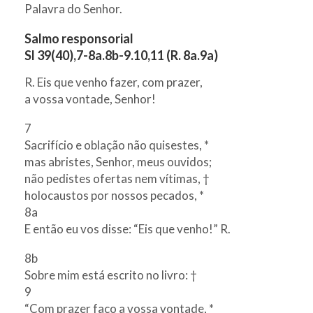
Palavra do Senhor.
Salmo responsorial
Sl 39(40),7-8a.8b-9.10,11 (R. 8a.9a)
R. Eis que venho fazer, com prazer,
a vossa vontade, Senhor!
7
Sacrifício e oblação não quisestes, *
mas abristes, Senhor, meus ouvidos;
não pedistes ofertas nem vítimas, †
holocaustos por nossos pecados, *
8a
E então eu vos disse: “Eis que venho!” R.
8b
Sobre mim está escrito no livro: †
9
“Com prazer faço a vossa vontade, *