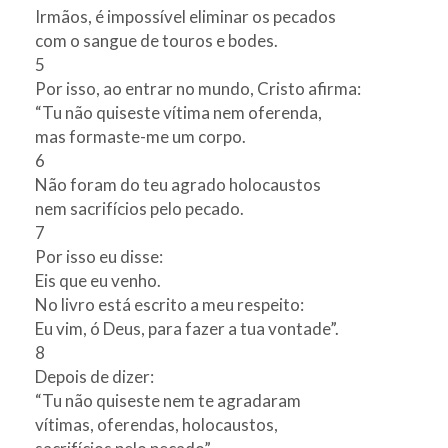
Irmãos, é impossível eliminar os pecados
com o sangue de touros e bodes.
5
Por isso, ao entrar no mundo, Cristo afirma:
“Tu não quiseste vítima nem oferenda,
mas formaste-me um corpo.
6
Não foram do teu agrado holocaustos
nem sacrifícios pelo pecado.
7
Por isso eu disse:
Eis que eu venho.
No livro está escrito a meu respeito:
Eu vim, ó Deus, para fazer a tua vontade”.
8
Depois de dizer:
“Tu não quiseste nem te agradaram
vítimas, oferendas, holocaustos,