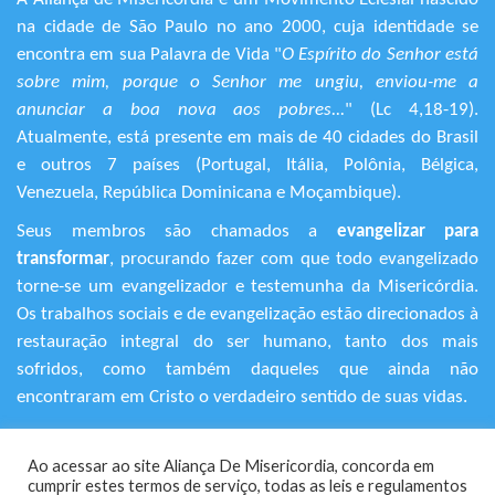
na cidade de São Paulo no ano 2000, cuja identidade se
encontra em sua Palavra de Vida "
O Espírito do Senhor está
sobre mim, porque o Senhor me ungiu, enviou-me a
anunciar a boa nova aos pobres...
" (Lc 4,18-19).
Atualmente, está presente em mais de 40 cidades do Brasil
e outros 7 países (Portugal, Itália, Polônia, Bélgica,
Venezuela, República Dominicana e Moçambique).
Seus membros são chamados a
evangelizar para
transformar
, procurando fazer com que todo evangelizado
torne-se um evangelizador e testemunha da Misericórdia.
Os trabalhos sociais e de evangelização estão direcionados à
restauração integral do ser humano, tanto dos mais
sofridos, como também daqueles que ainda não
encontraram em Cristo o verdadeiro sentido de suas vidas.
+55 (11) 3120-9191
Ao acessar ao site Aliança De Misericordia, concorda em
Rua Avanhandava, 616 – Bela Vista
cumprir estes termos de serviço, todas as leis e regulamentos