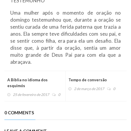
TESTEMUNHO
Uma mulher após o momento de oração no
domingo testemunhou que, durante a oração se
sentiu curada de uma ferida paterna que trazia a
anos. Ela sempre teve dificuldades com seu pai, e
se sentir como filha, era para ela um desafio. Ela
disse que, à partir da oração, sentia um amor
muito grande de Deus Pai para com ela que a
abraçava.
A Bíblia no idioma dos
Tempo de conversão
esquimós
2 de março de 2017
0
25 de fevereiro de 2017
0
0 COMMENTS
LEAVE A COMMENT