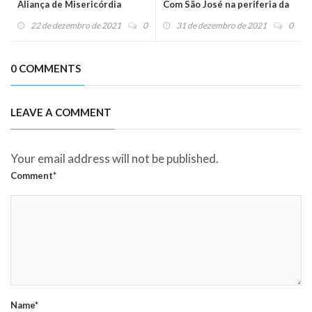
Aliança de Misericórdia
Com São José na periferia da
vida do homem, na glória do
22 de dezembro de 2021
0
31 de dezembro de 2021
0
Deus vivo!
0 COMMENTS
LEAVE A COMMENT
Your email address will not be published.
Comment*
Name*