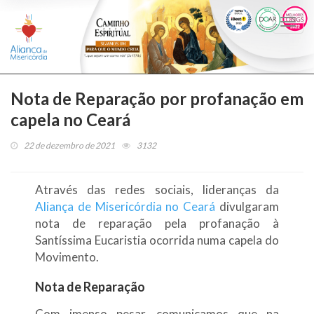
Togg
navi
Nota de Reparação por profanação em
capela no Ceará
22 de dezembro de 2021
3132
Através das redes sociais, lideranças da
Aliança de Misericórdia no Ceará
divulgaram
nota de reparação pela profanação à
Santíssima Eucaristia ocorrida numa capela do
Movimento.
Nota de Reparação
Com imenso pesar, comunicamos que na