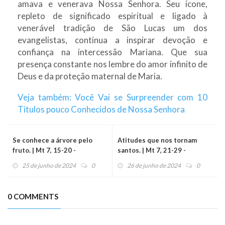
amava e venerava Nossa Senhora. Seu ícone,
repleto de significado espiritual e ligado à
venerável tradição de São Lucas um dos
evangelistas, continua a inspirar devoção e
confiança na intercessão Mariana. Que sua
presença constante nos lembre do amor infinito de
Deus e da proteção maternal de Maria.
Veja também: Você Vai se Surpreender com 10
Títulos pouco Conhecidos de Nossa Senhora
Se conhece a árvore pelo
Atitudes que nos tornam
fruto. | Mt 7, 15-20 -
santos. | Mt 7, 21-29 -
Evangelho do Dia
Evangelho do Dia
25 de junho de 2024
0
26 de junho de 2024
0
(26/06/2024)
(27/06/2024)
0 COMMENTS