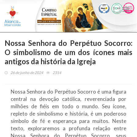
Togg
navi
Nossa Senhora do Perpétuo Socorro:
O simbolismo de um dos ícones mais
antigos da história da Igreja
26 de junho de 2024
2314
Nossa Senhora do Perpétuo Socorro é uma figura
central na devoção católica, reverenciada por
milhões de fiéis em todo o mundo. Seu ícone,
repleto de simbolismo e história, é um poderoso
símbolo de fé e esperança para muitos. Neste
texto, exploraremos a profunda relação entre
Nossa Senhora do Perpétuo Socorro, seus