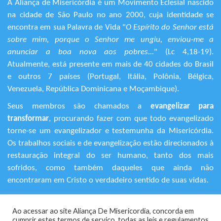
A Aliança de Misericórdia é um Movimento Eclesial nascido
na cidade de São Paulo no ano 2000, cuja identidade se
encontra em sua Palavra de Vida "
O Espírito do Senhor está
sobre mim, porque o Senhor me ungiu, enviou-me a
anunciar a boa nova aos pobres...
" (Lc 4,18-19).
Atualmente, está presente em mais de 40 cidades do Brasil
e outros 7 países (Portugal, Itália, Polônia, Bélgica,
Venezuela, República Dominicana e Moçambique).
Seus membros são chamados a
evangelizar para
transformar
, procurando fazer com que todo evangelizado
torne-se um evangelizador e testemunha da Misericórdia.
Os trabalhos sociais e de evangelização estão direcionados à
restauração integral do ser humano, tanto dos mais
sofridos, como também daqueles que ainda não
encontraram em Cristo o verdadeiro sentido de suas vidas.
+55 (11) 3120-9191
Ao acessar ao site Aliança De Misericordia, concorda em
Rua Avanhandava, 616 – Bela Vista
cumprir estes termos de serviço, todas as leis e regulamentos