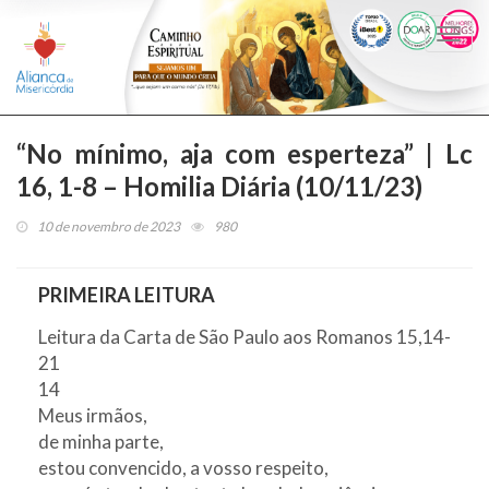
Togg
navi
“No mínimo, aja com esperteza” | Lc
16, 1-8 – Homilia Diária (10/11/23)
10 de novembro de 2023
980
PRIMEIRA LEITURA
Leitura da Carta de São Paulo aos Romanos 15,14-
21
14
Meus irmãos,
de minha parte,
estou convencido, a vosso respeito,