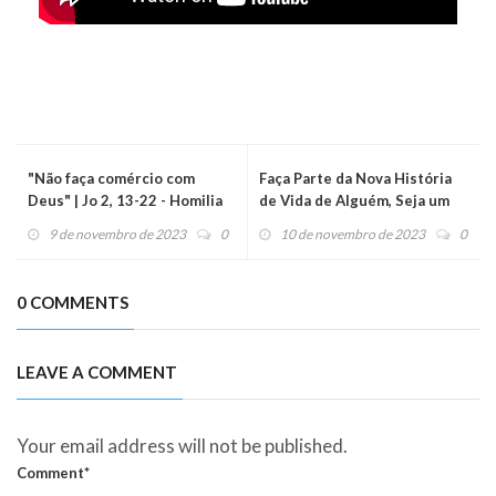
"Não faça comércio com
Faça Parte da Nova História
Deus" | Jo 2, 13-22 - Homilia
de Vida de Alguém, Seja um
Diária (09/11/23)
Doador de Cupom Fiscal!
9 de novembro de 2023
0
10 de novembro de 2023
0
0 COMMENTS
LEAVE A COMMENT
Your email address will not be published.
Comment*