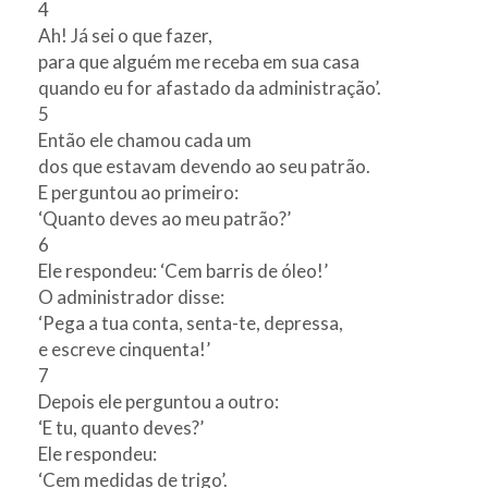
4
Ah! Já sei o que fazer,
para que alguém me receba em sua casa
quando eu for afastado da administração’.
5
Então ele chamou cada um
dos que estavam devendo ao seu patrão.
E perguntou ao primeiro:
‘Quanto deves ao meu patrão?’
6
Ele respondeu: ‘Cem barris de óleo!’
O administrador disse:
‘Pega a tua conta, senta-te, depressa,
e escreve cinquenta!’
7
Depois ele perguntou a outro:
‘E tu, quanto deves?’
Ele respondeu:
‘Cem medidas de trigo’.