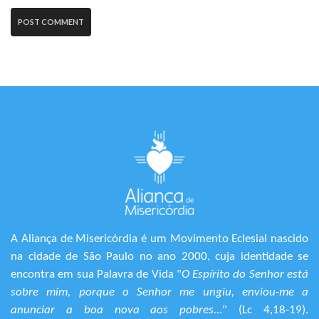
A Aliança de Misericórdia é um Movimento Eclesial nascido
na cidade de São Paulo no ano 2000, cuja identidade se
encontra em sua Palavra de Vida "
O Espírito do Senhor está
sobre mim, porque o Senhor me ungiu, enviou-me a
anunciar a boa nova aos pobres...
" (Lc 4,18-19).