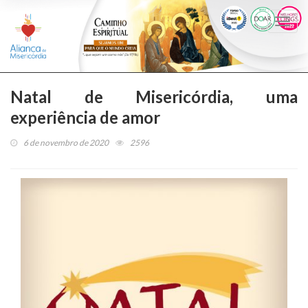
Togg
navi
Natal de Misericórdia, uma
experiência de amor
6 de novembro de 2020
2596