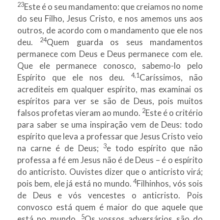
23
Este é o seu mandamento: que creiamos no nome
do seu Filho, Jesus Cristo, e nos amemos uns aos
outros, de acordo com o mandamento que ele nos
24
deu.
Quem guarda os seus mandamentos
permanece com Deus e Deus permanece com ele.
Que ele permanece conosco, sabemo-lo pelo
4,1
Espírito que ele nos deu.
Caríssimos, não
acrediteis em qualquer espírito, mas examinai os
espíritos para ver se são de Deus, pois muitos
2
falsos profetas vieram ao mundo.
Este é o critério
para saber se uma inspiração vem de Deus: todo
espírito que leva a professar que Jesus Cristo veio
3
na carne é de Deus;
e todo espírito que não
professa a fé em Jesus não é de Deus – é o espírito
do anticristo. Ouvistes dizer que o anticristo virá;
4
pois bem, ele já está no mundo.
Filhinhos, vós sois
de Deus e vós vencestes o anticristo. Pois
convosco está quem é maior do que aquele que
5
está no mundo.
Os vossos adversários são do