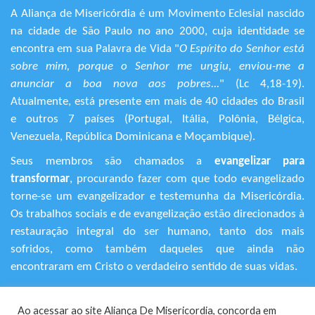
A Aliança de Misericórdia é um Movimento Eclesial nascido
na cidade de São Paulo no ano 2000, cuja identidade se
encontra em sua Palavra de Vida "
O Espírito do Senhor está
sobre mim, porque o Senhor me ungiu, enviou-me a
anunciar a boa nova aos pobres...
" (Lc 4,18-19).
Atualmente, está presente em mais de 40 cidades do Brasil
e outros 7 países (Portugal, Itália, Polônia, Bélgica,
Venezuela, República Dominicana e Moçambique).
Seus membros são chamados a
evangelizar para
transformar
, procurando fazer com que todo evangelizado
torne-se um evangelizador e testemunha da Misericórdia.
Os trabalhos sociais e de evangelização estão direcionados à
restauração integral do ser humano, tanto dos mais
sofridos, como também daqueles que ainda não
encontraram em Cristo o verdadeiro sentido de suas vidas.
+55 (11) 3120-9191
Ao acessar ao site Aliança De Misericordia, concorda em