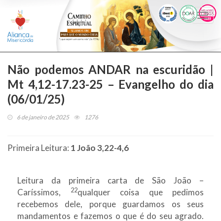
Togg
navi
Não podemos ANDAR na escuridão |
Mt 4,12-17.23-25 – Evangelho do dia
(06/01/25)
6 de janeiro de 2025
1276
Primeira Leitura:
1 João 3,22-4,6
Leitura da primeira carta de São João –
22
Caríssimos,
qualquer coisa que pedimos
recebemos dele, porque guardamos os seus
mandamentos e fazemos o que é do seu agrado.