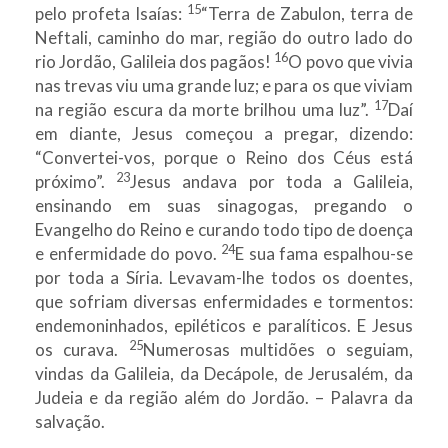
15
pelo profeta Isaías:
“Terra de Zabulon, terra de
Neftali, caminho do mar, região do outro lado do
16
rio Jordão, Galileia dos pagãos!
O povo que vivia
nas trevas viu uma grande luz; e para os que viviam
17
na região escura da morte brilhou uma luz”.
Daí
em diante, Jesus começou a pregar, dizendo:
“Convertei-vos, porque o Reino dos Céus está
23
próximo”.
Jesus andava por toda a Galileia,
ensinando em suas sinagogas, pregando o
Evangelho do Reino e curando todo tipo de doença
24
e enfermidade do povo.
E sua fama espalhou-se
por toda a Síria. Levavam-lhe todos os doentes,
que sofriam diversas enfermidades e tormentos:
endemoninhados, epiléticos e paralíticos. E Jesus
25
os curava.
Numerosas multidões o seguiam,
vindas da Galileia, da Decápole, de Jerusalém, da
Judeia e da região além do Jordão. – Palavra da
salvação.