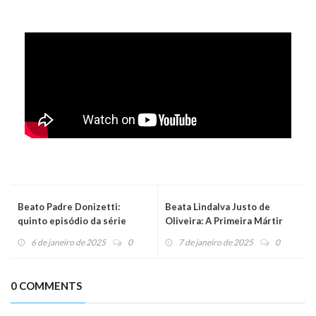
Beato Padre Donizetti:
Beata Lindalva Justo de
quinto episódio da série
Oliveira: A Primeira Mártir
"Santidade Brasileira"
Brasileira Beatificada
6 de janeiro de 2025
0
7 de janeiro de 2025
0
apresenta o Apóstolo da
Acolhida
0 COMMENTS