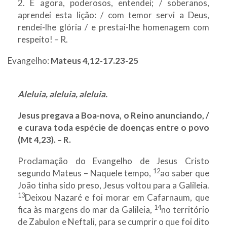
2. E agora, poderosos, entendei; / soberanos,
aprendei esta lição: / com temor servi a Deus,
rendei-lhe glória / e prestai-lhe homenagem com
respeito! – R.
Evangelho:
Mateus 4,12-17.23-25
Aleluia, aleluia, aleluia.
Jesus pregava a Boa-nova, o Reino anunciando, /
e curava toda espécie de doenças entre o povo
(Mt 4,23). – R.
Proclamação do Evangelho de Jesus Cristo
12
segundo Mateus – Naquele tempo,
ao saber que
João tinha sido preso, Jesus voltou para a Galileia.
13
Deixou Nazaré e foi morar em Cafarnaum, que
14
fica às margens do mar da Galileia,
no território
de Zabulon e Neftali, para se cumprir o que foi dito