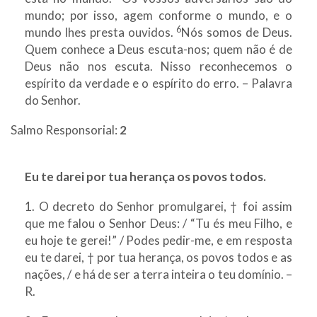
mundo; por isso, agem conforme o mundo, e o
6
mundo lhes presta ouvidos.
Nós somos de Deus.
Quem conhece a Deus escuta-nos; quem não é de
Deus não nos escuta. Nisso reconhecemos o
espírito da verdade e o espírito do erro. – Palavra
do Senhor.
Salmo Responsorial:
2
Eu te darei por tua herança os povos todos.
1. O decreto do Senhor promulgarei, † foi assim
que me falou o Senhor Deus: / “Tu és meu Filho, e
eu hoje te gerei!” / Podes pedir-me, e em resposta
eu te darei, † por tua herança, os povos todos e as
nações, / e há de ser a terra inteira o teu domínio. –
R.