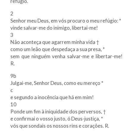
refúgio.
2
Senhor meu Deus, em vós procuro o meu refúgio: *
vinde salvar-me do inimigo, libertai-me!
3
Não aconteça que agarrem minha vida †
como um leão que despedaça a sua presa, *
sem que ninguém venha salvar-me e libertar-me!
R.
9b
Julgai-me, Senhor Deus, como eu mereço *
c
e segundo a inocência que há em mim!
10
Ponde um fim à iniquidade dos perversos, †
e confirmai o vosso justo, ó Deus-justiça, *
vós que sondais os nossos rins e corações. R.