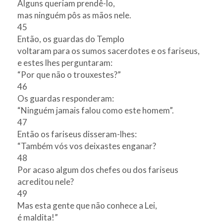
Alguns queriam prendê-lo,
mas ninguém pôs as mãos nele.
45
Então, os guardas do Templo
voltaram para os sumos sacerdotes e os fariseus,
e estes lhes perguntaram:
“Por que não o trouxestes?”
46
Os guardas responderam:
“Ninguém jamais falou como este homem”.
47
Então os fariseus disseram-lhes:
“Também vós vos deixastes enganar?
48
Por acaso algum dos chefes ou dos fariseus
acreditou nele?
49
Mas esta gente que não conhece a Lei,
é maldita!”