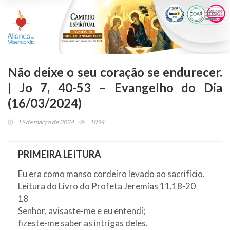
Togg
navi
Não deixe o seu coração se endurecer.
| Jo 7, 40-53 – Evangelho do Dia
(16/03/2024)
15 de março de 2024
1054
PRIMEIRA LEITURA
Eu era como manso cordeiro levado ao sacrifício.
Leitura do Livro do Profeta Jeremias 11,18-20
18
Senhor, avisaste-me e eu entendi;
fizeste-me saber as intrigas deles.