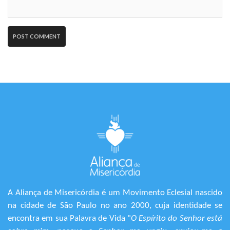
A Aliança de Misericórdia é um Movimento Eclesial nascido
na cidade de São Paulo no ano 2000, cuja identidade se
encontra em sua Palavra de Vida "
O Espírito do Senhor está