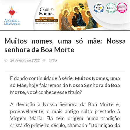
Togg
navi
Muitos nomes, uma só mãe: Nossa
senhora da Boa Morte
24 de maio de 2022
1796
E dando continuidade à série:
Muitos Nomes, uma
só Mãe,
hoje falaremos da
Nossa Senhora da Boa
Morte
, você conhece esse título?
A devoção à Nossa Senhora da Boa Morte é,
provavelmente, o mais antigo culto prestado à
Virgem Maria. Ela tem origem numa tradição
cristã do primeiro século, chamada
“Dormição da