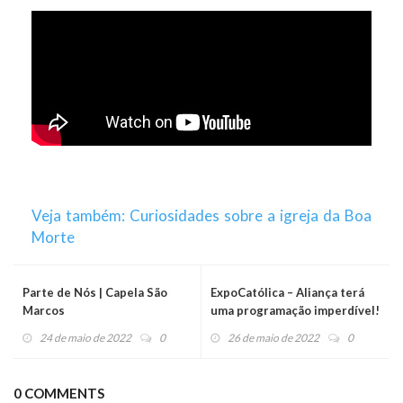
Veja também: Curiosidades sobre a igreja da Boa
Morte
Parte de Nós | Capela São
ExpoCatólica – Aliança terá
Marcos
uma programação imperdível!
24 de maio de 2022
0
26 de maio de 2022
0
0 COMMENTS