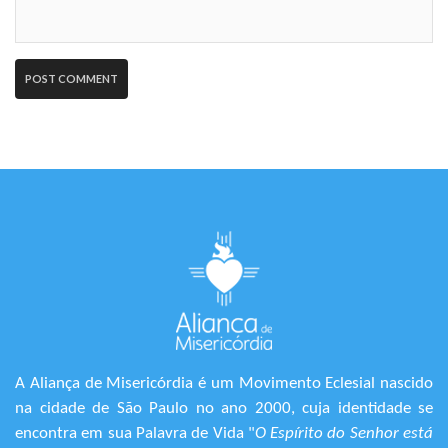
A Aliança de Misericórdia é um Movimento Eclesial nascido
na cidade de São Paulo no ano 2000, cuja identidade se
encontra em sua Palavra de Vida "
O Espírito do Senhor está