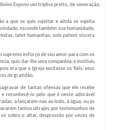
ivino Esposo um tríplice preito, de veneração,
a que se quis sujeitar e ainda se sujeita
 divindade, esconde também sua humanidade,
nitas, latet humanitas, sola patent viscera
z o supremo esforço de seu amor para com os
cia, quis dar-lhe uma companhia; e instituiu
is era que a Igreja excitasse os fiéis, seus
tos de gratidão.
esagravar de tantas ofensas que ele recebe
 e reconhecê-lo pelo que é neste adorável
adas, a lançarem-nas ao lodo, à água, ou às
epararem tantos ultrajes por testemunhos de
 só sobre o altar, desprovido por vezes de