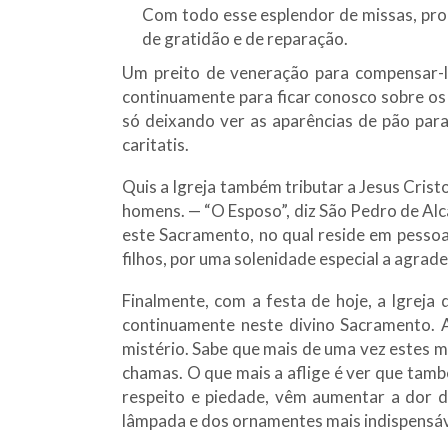
Com todo esse esplendor de missas, proci
de gratidão e de reparação.
Um preito de veneração para compensar-lh
continuamente para ficar conosco sobre os
só deixando ver as aparências de pão para 
caritatis.
Quis a Igreja também tributar a Jesus Cris
homens. — “O Esposo”, diz São Pedro de Alcâ
este Sacramento, no qual reside em pessoa: 
filhos, por uma solenidade especial a agra
Finalmente, com a festa de hoje, a Igreja
continuamente neste divino Sacramento. A
mistério. Sabe que mais de uma vez estes m
chamas. O que mais a aflige é ver que tamb
respeito e piedade, vêm aumentar a dor de
lâmpada e dos ornamentes mais indispensáve