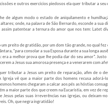
ssões e outros exercícios piedosos ela quer tributar a seu d
e de algum modo o estado de aniquilamento e humilhação 
 altares; onde, na palavra de São Bernardo, esconde a sua
assim patentear a ternura do amor que nos tem: Latet divi
to um preito de gratidão, por um dom tão grande, no qual fe
ntara, “para consolar a sua Esposa durante a sua longa ausên
era a melhor prova que lhe podia dar do seu amor”. Justo po
decerem a Jesus sua amorosa presença e a venerarem com afe
 quer tributar a Jesus um preito de reparação, afim de o d
 Igreja vê que a maior parte dos homens recusa adorá-lo
esmos homens chegaram a calcar aos pés as hóstias consagr
ém a maior parte dos que creem na Eucaristia, em vez de r
 Jesus pelas suas irreverências nas igrejas, ou deixam-no
is. Oh, que negra ingratidão!