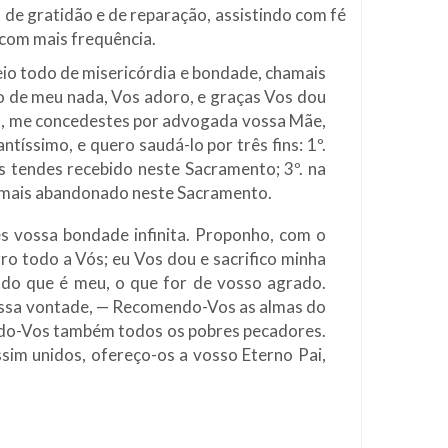
, de gratidão e de reparação, assistindo com fé
 com mais frequência.
eio todo de misericórdia e bondade, chamais
mo de meu nada, Vos adoro, e graças Vos dou
to, me concedestes por advogada vossa Mãe,
íssimo, e quero saudá-lo por três fins: 1º.
 tendes recebido neste Sacramento; 3º. na
 e mais abandonado neste Sacramento.
s vossa bondade infinita. Proponho, com o
ro todo a Vós; eu Vos dou e sacrifico minha
udo que é meu, o que for de vosso agrado.
vossa vontade, — Recomendo-Vos as almas do
ndo-Vos também todos os pobres pecadores.
im unidos, ofereço-os a vosso Eterno Pai,