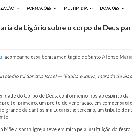
IZAÇÃO
FORMAÇÕES
MULTIMÍDIA
DOAÇÕES
ia de Ligório sobre o corpo de Deus par
i
, acompanhe essa bonita meditação de Santo Afonso Maria 
 in medio tui Sanctus Israel — “Exulta e louva, morada de Sião
nidade do Corpo de Deus, conformemo-nos ao espírito da Igr
ice preito: primeiro, um preito de veneração, em compensação
o grande da Santíssima Eucaristia; terceiro, um tributo de r
ento.
 Mãe a santa Igreja teve em mira pela instituição da fest