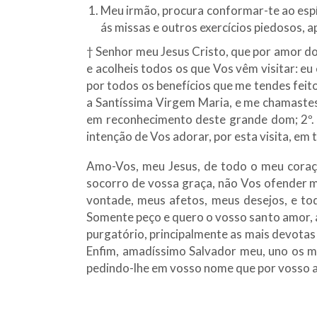
Meu irmão, procura conformar-te ao espíri
ás missas e outros exercícios piedosos, 
† Senhor meu Jesus Cristo, que por amor do
e acolheis todos os que Vos vêm visitar: e
por todos os benefícios que me tendes fei
a Santíssima Virgem Maria, e me chamastes 
em reconhecimento deste grande dom; 2º. 
intenção de Vos adorar, por esta visita, e
Amo-Vos, meu Jesus, de todo o meu coraçã
socorro de vossa graça, não Vos ofender ma
vontade, meus afetos, meus desejos, e to
Somente peço e quero o vosso santo amor, 
purgatório, principalmente as mais devot
Enfim, amadíssimo Salvador meu, uno os m
pedindo-lhe em vosso nome que por vosso am