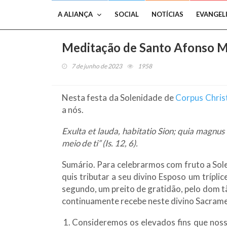
A ALIANÇA
SOCIAL
NOTÍCIAS
EVANGEL
Meditação de Santo Afonso Mar
7 de junho de 2023
1958
Nesta festa da Solenidade de
Corpus Christ
a nós.
Exulta et lauda, habitatio Sion; quia magnus
meio de ti” (Is. 12, 6).
Sumário. Para celebrarmos com fruto a Sole
quis tributar a seu divino Esposo um trípl
segundo, um preito de gratidão, pelo dom tã
continuamente recebe neste divino Sacram
Consideremos os elevados fins que nossa