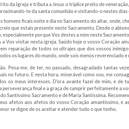
to da Igreja e tributa a Jesus o tríplice preito de veneração
aproximando-te da santa comunhão e visitando-o nestes dias
s homens ficais noite e dia no Sacramento do altar, onde, ch
u creio que estais presente neste Sacramento. Desde o abis
to; especialmente porque Vos destes a mim neste Sacramen
a Vos visitar nesta igreja. Saúdo hoje o vosso Coração amant
em reparação de todos os ultrajes que dos vossos inimigos
m todos os lugares do mundo, onde sois menos reverenciado
o. Pesa-me, de ter, no passado, desagradado tantas veze
is no futuro. E nesta hora, miserável como sou, me consag
dos os meus interesses. D’ora avante fazei de mim, e de t
a perseverança final e a graça de cumprir perfeitamente a 
as do Santíssimo Sacramento e de Maria Santíssima. Recome
eus afetos aos afetos do vosso Coração amantíssimo, e ass
or se digne de os aceitar e atender tudo o que tenho.