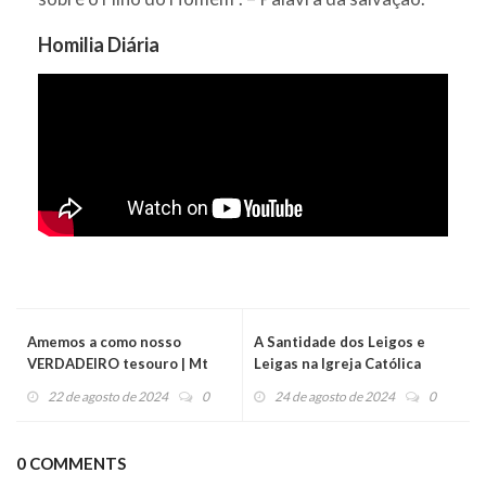
Homilia Diária
Amemos a como nosso
A Santidade dos Leigos e
VERDADEIRO tesouro | Mt
Leigas na Igreja Católica
13,44-46 - Evangelho do dia
22 de agosto de 2024
0
24 de agosto de 2024
0
(23/08/24)
0 COMMENTS