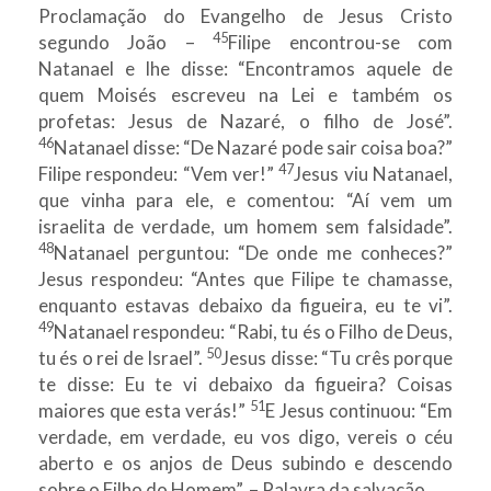
Proclamação do Evangelho de Jesus Cristo
45
segundo João –
Filipe encontrou-se com
Natanael e lhe disse: “Encontramos aquele de
quem Moisés escreveu na Lei e também os
profetas: Jesus de Nazaré, o filho de José”.
46
Natanael disse: “De Nazaré pode sair coisa boa?”
47
Filipe respondeu: “Vem ver!”
Jesus viu Natanael,
que vinha para ele, e comentou: “Aí vem um
israelita de verdade, um homem sem falsidade”.
48
Natanael perguntou: “De onde me conheces?”
Jesus respondeu: “Antes que Filipe te chamasse,
enquanto estavas debaixo da figueira, eu te vi”.
49
Natanael respondeu: “Rabi, tu és o Filho de Deus,
50
tu és o rei de Israel”.
Jesus disse: “Tu crês porque
te disse: Eu te vi debaixo da figueira? Coisas
51
maiores que esta verás!”
E Jesus continuou: “Em
verdade, em verdade, eu vos digo, vereis o céu
aberto e os anjos de Deus subindo e descendo
sobre o Filho do Homem”. – Palavra da salvação.