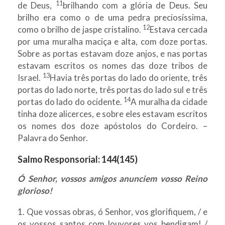
11
de Deus,
brilhando com a glória de Deus. Seu
brilho era como o de uma pedra preciosíssima,
12
como o brilho de jaspe cristalino.
Estava cercada
por uma muralha maciça e alta, com doze portas.
Sobre as portas estavam doze anjos, e nas portas
estavam escritos os nomes das doze tribos de
13
Israel.
Havia três portas do lado do oriente, três
portas do lado norte, três portas do lado sul e três
14
portas do lado do ocidente.
A muralha da cidade
tinha doze alicerces, e sobre eles estavam escritos
os nomes dos doze apóstolos do Cordeiro. –
Palavra do Senhor.
Salmo Responsorial:
144(145)
Ó Senhor, vossos amigos anunciem vosso Reino
glorioso!
1. Que vossas obras, ó Senhor, vos glorifiquem, / e
os vossos santos com louvores vos bendigam! /