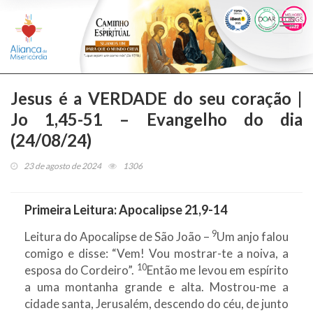
Togg
navi
Jesus é a VERDADE do seu coração |
Jo 1,45-51 – Evangelho do dia
(24/08/24)
23 de agosto de 2024
1306
Primeira Leitura:
Apocalipse 21,9-14
9
Leitura do Apocalipse de São João –
Um anjo falou
comigo e disse: “Vem! Vou mostrar-te a noiva, a
10
esposa do Cordeiro”.
Então me levou em espírito
a uma montanha grande e alta. Mostrou-me a
cidade santa, Jerusalém, descendo do céu, de junto