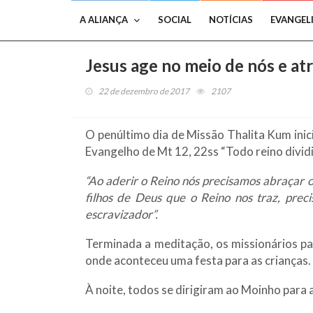
A ALIANÇA
SOCIAL
NOTÍCIAS
EVANGEL
Jesus age no meio de nós e at
22 de dezembro de 2017
2107
O penúltimo dia de Missão Thalita Kum inic
Evangelho de Mt 12, 22ss “Todo reino divid
“Ao aderir o Reino nós precisamos abraçar o
filhos de Deus que o Reino nos traz, pre
escravizador”.
Terminada a meditação, os missionários pa
onde aconteceu uma festa para as crianças.
À noite, todos se dirigiram ao Moinho para 