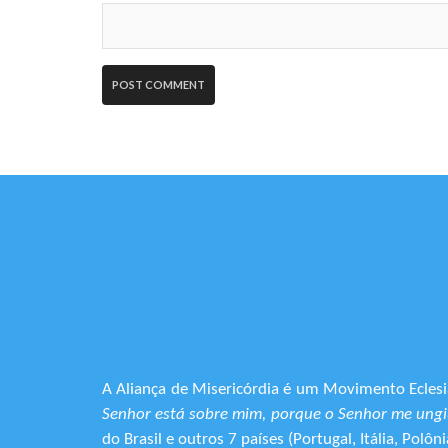
A Aliança de Misericórdia é um Movimento Eclesia
Senhor está sobre mim, porque o Senhor me ungiu
do Brasil e outros 7 países (Portugal, Itália, Pol