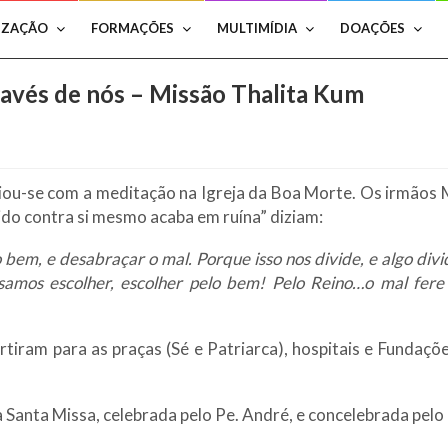
IZAÇÃO
FORMAÇÕES
MULTIMÍDIA
DOAÇÕES
ravés de nós – Missão Thalita Kum
iou-se com a meditação na Igreja da Boa Morte. Os irmãos 
ido contra si mesmo acaba em ruína” diziam:
 bem, e desabraçar o mal. Porque isso nos divide, e algo div
cisamos escolher, escolher pelo bem! Pelo Reino…o mal fer
rtiram para as praças (Sé e Patriarca), hospitais e Fund
a Santa Missa, celebrada pelo Pe. André, e concelebrada pelo