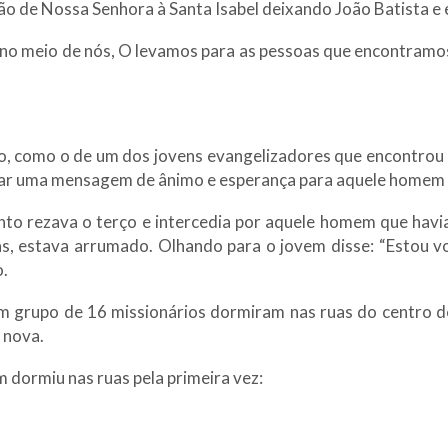
ão de Nossa Senhora à Santa Isabel deixando João Batista e e
 no meio de nós, O levamos para as pessoas que encontramos
, como o de um dos jovens evangelizadores que encontrou
ar uma mensagem de ânimo e esperança para aquele homem tã
to rezava o terço e intercedia por aquele homem que havi
s, estava arrumado. Olhando para o jovem disse: “Estou vol
o.
um grupo de 16 missionários dormiram nas ruas do centro d
 nova.
dormiu nas ruas pela primeira vez: