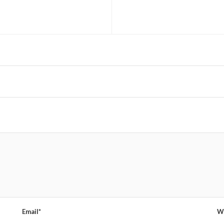
Email*
W