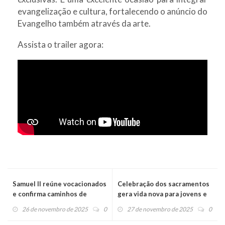
evangelização e cultura, fortalecendo o anúncio do
Evangelho também através da arte.
Assista o trailer agora:
Samuel II reúne vocacionados
Celebração dos sacramentos
e confirma caminhos de
gera vida nova para jovens e
pertença na Aliança
adultos em Barbalha
26 de novembro de 2025
0
27 de novembro de 2025
0