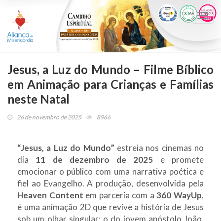
Togg
navi
Jesus, a Luz do Mundo – Filme Bíblico
em Animação para Crianças e Famílias
neste Natal
26 de novembro de 2025
8966
“Jesus, a Luz do Mundo”
estreia nos cinemas no
dia
11 de dezembro de 2025
e promete
emocionar o público com uma narrativa poética e
fiel ao Evangelho. A produção, desenvolvida pela
Heaven Content
em parceria com a
360 WayUp
,
é uma animação 2D que revive a história de Jesus
sob um olhar singular: o do jovem apóstolo João,