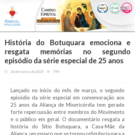
Togg
navi
História do Botuquara emociona e
resgata memórias no segundo
episódio da série especial de 25 anos
26 de março de 2025
794
Lançado no início do mês de março, o segundo
episódio da série especial em comemoração aos
25 anos da Aliança de Misericórdia tem gerado
forte repercussão entre membros do Movimento
e o público em geral. O documentário resgata a
história do Sítio Botuquara, a Casa-Mãe da
Aliança, um espaço que se tornou referência para a