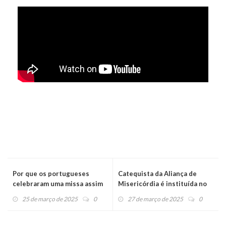
Por que os portugueses
Catequista da Aliança de
celebraram uma missa assim
Misericórdia é instituída no
que chegaram ao Brasil?
ministério de Catequista
25 de março de 2025
0
27 de março de 2025
0