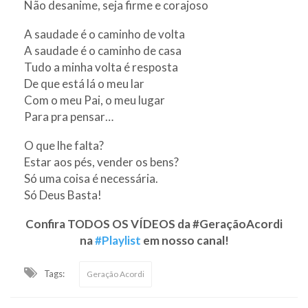
Não desanime, seja firme e corajoso
A saudade é o caminho de volta
A saudade é o caminho de casa
Tudo a minha volta é resposta
De que está lá o meu lar
Com o meu Pai, o meu lugar
Para pra pensar…
O que lhe falta?
Estar aos pés, vender os bens?
Só uma coisa é necessária.
Só Deus Basta!
Confira TODOS OS VÍDEOS da #GeraçãoAcordi
na
#Playlist
em nosso canal!
Tags:
Geração Acordi