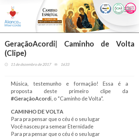
Togg
navi
GeraçãoAcordi| Caminho de Volta
(Clipe)
11 de dezembro de 2017
1633
Música, testemunho e formação! Essa é a
proposta deste primeiro clipe da
#GeraçãoAcord
i, o “Caminho de Volta”.
CAMINHO DE VOLTA
Para pra pensar que o céu é o seu lugar
Você nasceu pra semear Eternidade
Para pra pensar que o céu é o seu lugar