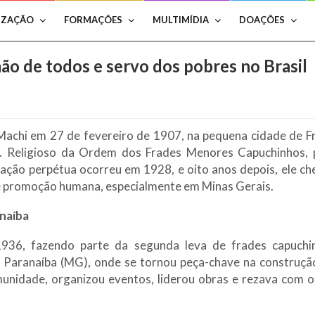
IZAÇÃO
FORMAÇÕES
MULTIMÍDIA
DOAÇÕES
mão de todos e servo dos pobres no Brasil
Machi em 27 de fevereiro de 1907, na pequena cidade de Fra
ço. Religioso da Ordem dos Frades Menores Capuchinhos, 
ção perpétua ocorreu em 1928, e oito anos depois, ele che
e promoção humana, especialmente em Minas Gerais.
anaíba
1936, fazendo parte da segunda leva de frades capuchin
o Paranaíba (MG), onde se tornou peça-chave na construção
munidade, organizou eventos, liderou obras e rezava co