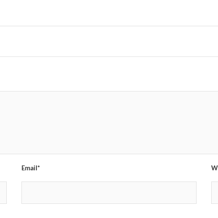
Email*
W