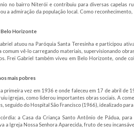
io no bairro Niterói e contribuiu para diversas capelas rura
stou a admiração da população local. Como reconhecimento
e Belo Horizonte
briel atuou na Paróquia Santa Teresinha e participou ati
Era comum vê-lo carregando materiais, supervisionando obr
os. Frei Gabriel também viveu em Belo Horizonte, onde c
 aos mais pobres
a primeira vez em 1936 e onde faleceu em 17 de abril de 1
ruiu igrejas, como liderou importantes obras sociais. A com
, seguido do Hospital São Francisco (1966), idealizado para
córdia: a Casa da Criança Santo Antônio de Pádua, para
va a Igreja Nossa Senhora Aparecida, fruto de seu incansáve