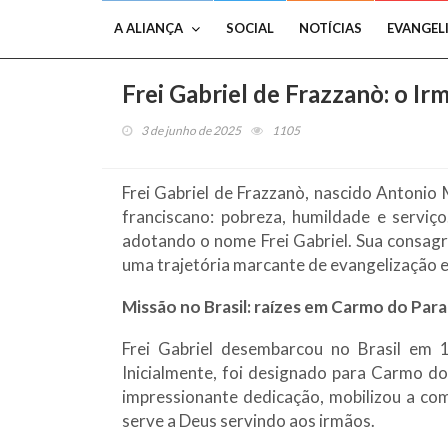
A ALIANÇA
SOCIAL
NOTÍCIAS
EVANGEL
Frei Gabriel de Frazzanò: o Ir
3 de junho de 2025
1105
Frei Gabriel de Frazzanò, nascido Antonio 
franciscano: pobreza, humildade e servi
adotando o nome Frei Gabriel. Sua consagra
uma trajetória marcante de evangelização 
Missão no Brasil: raízes em Carmo do Par
Frei Gabriel desembarcou no Brasil em 
Inicialmente, foi designado para Carmo d
impressionante dedicação, mobilizou a co
serve a Deus servindo aos irmãos.