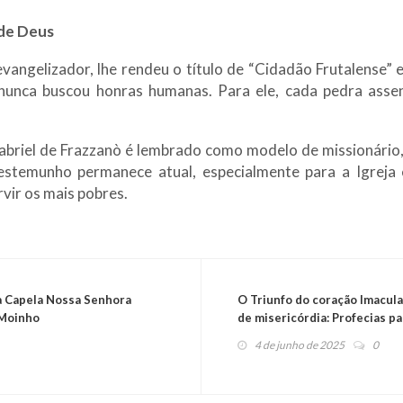
de Deus
vangelizador, lhe rendeu o título de “Cidadão Frutalense”
nunca buscou honras humanas. Para ele, cada pedra asse
Gabriel de Frazzanò é lembrado como modelo de missionário
testemunho permanece atual, especialmente para a Igre
rvir os mais pobres.
a Capela Nossa Senhora
O Triunfo do coração Imacul
 Moinho
de misericórdia: Profecias p
4 de junho de 2025
0