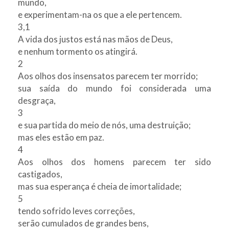
mundo,
e experimentam-na os que a ele pertencem.
3,1
A vida dos justos está nas mãos de Deus,
e nenhum tormento os atingirá.
2
Aos olhos dos insensatos parecem ter morrido;
sua saída do mundo foi considerada uma
desgraça,
3
e sua partida do meio de nós, uma destruição;
mas eles estão em paz.
4
Aos olhos dos homens parecem ter sido
castigados,
mas sua esperança é cheia de imortalidade;
5
tendo sofrido leves correções,
serão cumulados de grandes bens,