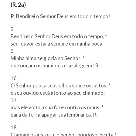
(R. 2a)
R. Bendirei o Senhor Deus em todo o tempo!
2
Bendirei o Senhor Deus em todo o tempo, *
seu louvor estará sempre em minha boca.
3
Minha alma se gloria no Senhor; *
que ouçam os humildes e se alegrem! R.
16
O Senhor pousa seus olhos sobre os justos, *
e seu ouvido está atento ao seu chamado;
17
mas ele volta a sua face contra os maus, *
para da terra apagar sua lembrança. R.
18
Clamam os justos, e o Senhor bondoso escuta *