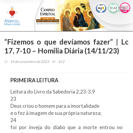
Togg
navi
“Fizemos o que devíamos fazer” | Lc
17, 7-10 – Homilia Diária (14/11/23)
14 de novembro de 2023
812
PRIMEIRA LEITURA
Leitura do Livro da Sabedoria 2,23-3,9
23
Deus criou o homem para a imortalidade
e o fez à imagem de sua própria natureza;
24
foi por inveja do diabo que a morte entrou no