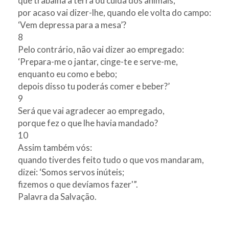
que trabalha a terra ou cuida dos animais,
por acaso vai dizer-lhe, quando ele volta do campo:
‘Vem depressa para a mesa’?
8
Pelo contrário, não vai dizer ao empregado:
‘Prepara-me o jantar, cinge-te e serve-me,
enquanto eu como e bebo;
depois disso tu poderás comer e beber?’
9
Será que vai agradecer ao empregado,
porque fez o que lhe havia mandado?
10
Assim também vós:
quando tiverdes feito tudo o que vos mandaram,
dizei: ‘Somos servos inúteis;
fizemos o que devíamos fazer'”.
Palavra da Salvação.