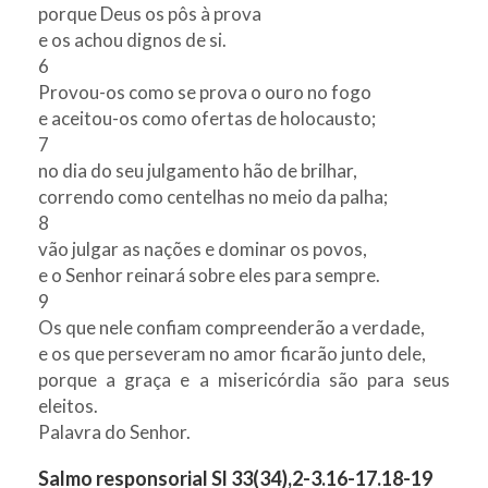
porque Deus os pôs à prova
e os achou dignos de si.
6
Provou-os como se prova o ouro no fogo
e aceitou-os como ofertas de holocausto;
7
no dia do seu julgamento hão de brilhar,
correndo como centelhas no meio da palha;
8
vão julgar as nações e dominar os povos,
e o Senhor reinará sobre eles para sempre.
9
Os que nele confiam compreenderão a verdade,
e os que perseveram no amor ficarão junto dele,
porque a graça e a misericórdia são para seus
eleitos.
Palavra do Senhor.
Salmo responsorial Sl 33(34),2-3.16-17.18-19