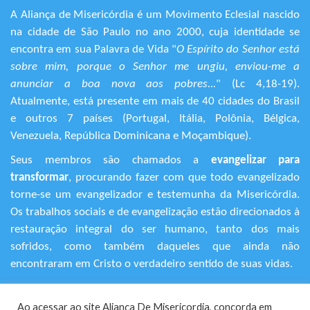
A Aliança de Misericórdia é um Movimento Eclesial nascido
na cidade de São Paulo no ano 2000, cuja identidade se
encontra em sua Palavra de Vida "
O Espírito do Senhor está
sobre mim, porque o Senhor me ungiu, enviou-me a
anunciar a boa nova aos pobres...
" (Lc 4,18-19).
Atualmente, está presente em mais de 40 cidades do Brasil
e outros 7 países (Portugal, Itália, Polônia, Bélgica,
Venezuela, República Dominicana e Moçambique).
Seus membros são chamados a
evangelizar para
transformar
, procurando fazer com que todo evangelizado
torne-se um evangelizador e testemunha da Misericórdia.
Os trabalhos sociais e de evangelização estão direcionados à
restauração integral do ser humano, tanto dos mais
sofridos, como também daqueles que ainda não
encontraram em Cristo o verdadeiro sentido de suas vidas.
+55 (11) 3120-9191
Ao acessar ao site Aliança De Misericordia, concorda em