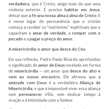
verdadeira
, que é Cristo, exige mais do que uma
vivência exterior. É preciso
habitar em Jesus
,
deixar que
a fé una nossa alma à alma de Cristo
. E
é nesse lugar de permanência que o cristão
começa a receber os “nutrientes” espirituais que o
capacitam a
amar de verdade
, a
romper com o
pecado
e a
pagar o preço do amor
.
A misericórdia: o amor que desce do Céu
Em sua reflexão, Padre Paulo Ricardo aprofundou
o significado do
amor de Deus
revelado em forma
de
misericórdia
— um amor que
desce do alto e
vem ao nosso encontro
. Ele afirmou que
a
amizade com Deus
é a verdadeira
Aliança de
Misericórdia
, e que é impossível viver essa aliança
sem
permanecer
n’Ele, sem dedicar tempo à
oração e à intimidade com o Senhor.