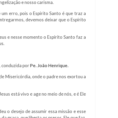
angelização e nosso carisma.
m erro, pois o Espírito Santo é que traz a
entregarmos, devemos deixar que o Espírito
Deus e nesse momento o Espírito Santo faz a
us.
, conduzida por
Pe. João Henrique.
de Misericórdia, onde o padre nos exortou a
esus está vivo e age no meio de nós, e é Ele
eu o desejo de assumir essa missão e esse
a graça, que liberta os presos, Ele que faz,