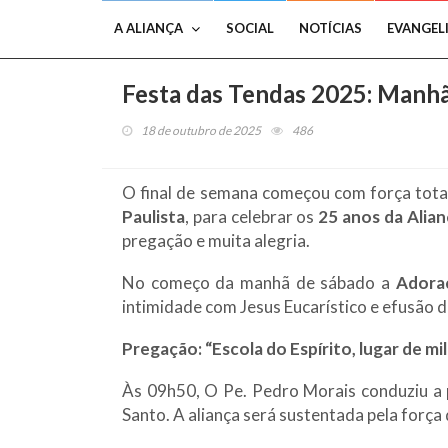
A ALIANÇA
SOCIAL
NOTÍCIAS
EVANGEL
Festa das Tendas 2025: Manhã
18 de outubro de 2025
486
O final de semana começou com força tota
Paulista
, para celebrar os
25 anos da Alian
pregação e muita alegria.
No começo da manhã de sábado a
Adora
intimidade com Jesus Eucarístico e efusão d
Pregação: “Escola do Espírito, lugar de mi
Às 09h50, O Pe. Pedro Morais conduziu a p
Santo. A aliança será sustentada pela força 