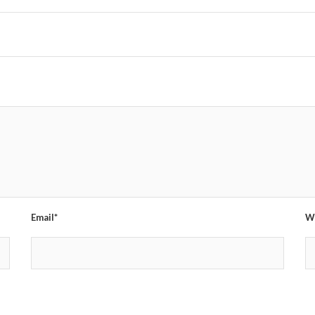
Email*
W