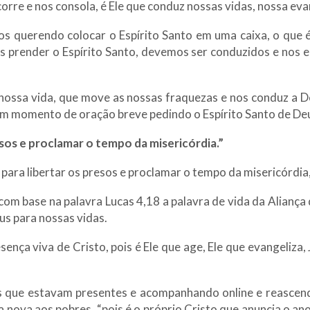
corre e nos consola, é Ele que conduz nossas vidas, nossa ev
 querendo colocar o Espírito Santo em uma caixa, o que é u
 prender o Espírito Santo, devemos ser conduzidos e nos 
 nossa vida, que move as nossas fraquezas e nos conduz a 
um momento de oração breve pedindo o Espírito Santo de De
sos e proclamar o tempo da misericórdia.”
ara libertar os presos e proclamar o tempo da misericórdia
m base na palavra Lucas 4,18 a palavra de vida da Aliança 
s para nossas vidas.
nça viva de Cristo, pois é Ele que age, Ele que evangeliza, J
os que estavam presentes e acompanhando online e reascend
nova aos pobres, “pois é o próprio Cristo que anuncia o ano d