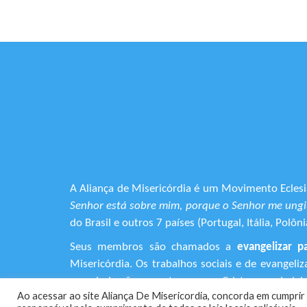
A Aliança de Misericórdia é um Movimento Eclesia
Senhor está sobre mim, porque o Senhor me ungiu
do Brasil e outros 7 países (Portugal, Itália, Pol
Seus membros são chamados a
evangelizar p
Misericórdia. Os trabalhos sociais e de evangel
que ainda não encontraram em Cristo o verdadeiro
Ao acessar ao site Aliança De Misericordia, concorda em cumprir 