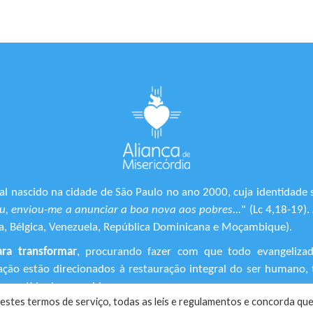
l nascido na cidade de São Paulo no ano 2000, cuja identidade 
, enviou-me a anunciar a boa nova aos pobres...
" (Lc 4,18-19)
ônia, Bélgica, Venezuela, República Dominicana e Moçambique).
ara transformar
, procurando fazer com que todo evangeliza
ização estão direcionados à restauração integral do ser human
 sentido de suas vidas.
estes termos de serviço, todas as leis e regulamentos ​e concorda que