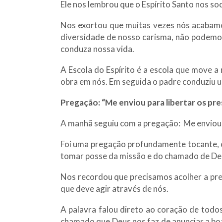
Ele nos lembrou que o Espírito Santo nos so
Nos exortou que muitas vezes nós acabamos
diversidade de nosso carisma, não podemos
conduza nossa vida.
A Escola do Espírito é a escola que move a
obra em nós. Em seguida o padre conduziu 
Pregação: “Me enviou para libertar os pre
A manhã seguiu com a pregação: Me enviou p
Foi uma pregação profundamente tocante, co
tomar posse da missão e do chamado de Deu
Nos recordou que precisamos acolher a prese
que deve agir através de nós.
A palavra falou direto ao coração de tod
chamado que Deus nos faz de anunciar a boa 