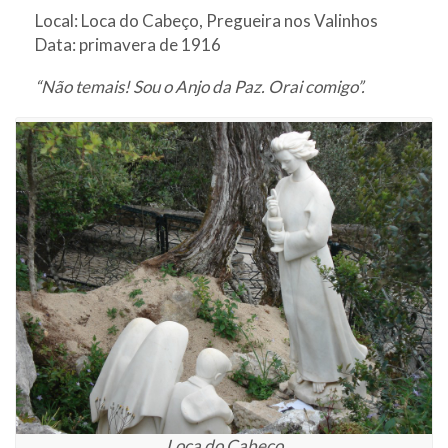
Local: Loca do Cabeço, Pregueira nos Valinhos
Data: primavera de 1916
“Não temais! Sou o Anjo da Paz. Orai comigo”.
Loca do Cabeço