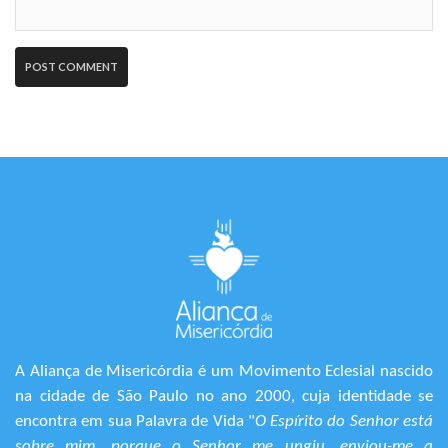
A Aliança de Misericórdia é um Movimento Eclesial nascido
na cidade de São Paulo no ano 2000, cuja identidade se
encontra em sua Palavra de Vida "
O Espírito do Senhor está
sobre mim, porque o Senhor me ungiu, enviou-me a