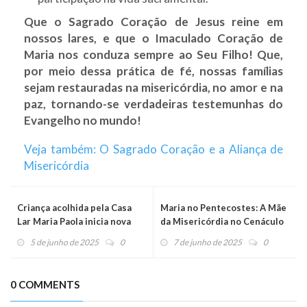
Que o Sagrado Coração de Jesus reine em
nossos lares, e que o Imaculado Coração de
Maria nos conduza sempre ao Seu Filho! Que,
por meio dessa prática de fé, nossas famílias
sejam restauradas na misericórdia, no amor e na
paz, tornando-se verdadeiras testemunhas do
Evangelho no mundo!
Veja também: O Sagrado Coração e a Aliança de
Misericórdia
Criança acolhida pela Casa
Maria no Pentecostes: A Mãe
Lar Maria Paola inicia nova
da Misericórdia no Cenáculo
etapa em família acolhedora
com a Aliança
5 de junho de 2025
0
7 de junho de 2025
0
0 COMMENTS