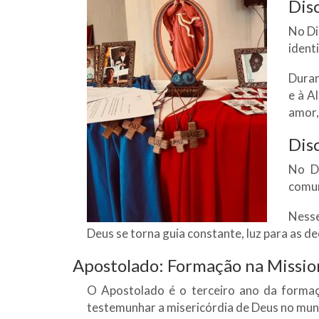
Dis
No Di
ident
Duran
e à A
amor,
Dis
No Di
comun
Nesse
Deus se torna guia constante, luz para as d
Apostolado: Formação na Missio
O Apostolado é o terceiro ano da forma
testemunhar a misericórdia de Deus no mun