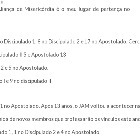
u:
Aliança de Misericórdia é o meu lugar de pertença no
 no Discipulado 1, 8 no Discipulado 2 e 17 no Apostolado. Ce
iscipulado II 5 e Apostolado 13
o 2 e 5 no Apostolado.
 I e 9 no discipulado II
e 1 no Apostolado. Após 13 anos, o JAM voltou a acontecer na
lhida de novos membros que professarão os vínculos este ano
lado 1, 1 no Discipulado 2 e 4 no Apostolado.