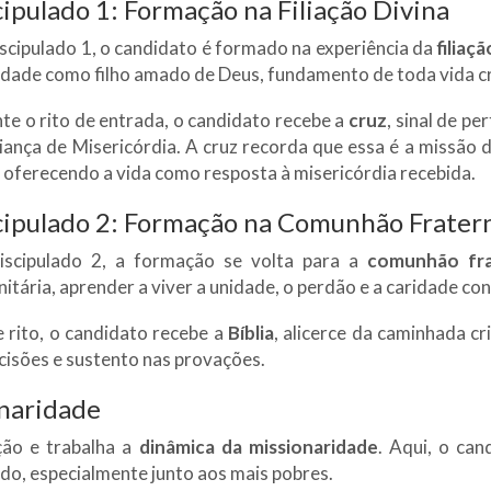
cipulado 1: Formação na Filiação Divina
scipulado 1, o candidato é formado na experiência da
filiaçã
idade como filho amado de Deus, fundamento de toda vida cr
te o rito de entrada, o candidato recebe a
cruz
, sinal de pe
liança de Misericórdia. A cruz recorda que essa é a missão 
 oferecendo a vida como resposta à misericórdia recebida.
cipulado 2: Formação na Comunhão Frater
scipulado 2, a formação se volta para a
comunhão fra
itária, aprender a viver a unidade, o perdão e a caridade con
 rito, o candidato recebe a
Bíblia
, alicerce da caminhada cr
ecisões e sustento nas provações.
naridade
ção e trabalha a
dinâmica da missionaridade
. Aqui, o ca
do, especialmente junto aos mais pobres.