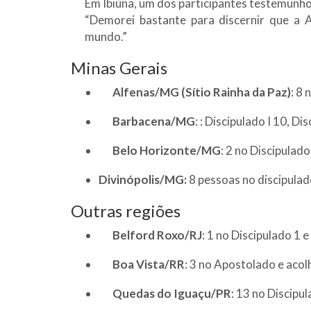
Em Ibiúna, um dos participantes testemunho
“Demorei bastante para discernir que a 
mundo.”
Minas Gerais
Alfenas/MG (Sítio Rainha da Paz)
: 8
Barbacena/MG
: : Discipulado I 10, D
Belo Horizonte/MG
: 2 no Discipulad
Divinópolis/MG:
8 pessoas no discipulado
Outras regiões
Belford Roxo/RJ
: 1 no Discipulado 1 
Boa Vista/RR
: 3 no Apostolado e aco
Quedas do Iguaçu/PR
: 13 no Discipu