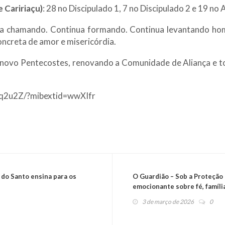
e Caririaçu)
: 28 no Discipulado 1, 7 no Discipulado 2 e 19 no
a chamando. Continua formando. Continua levantando home
oncreta de amor e misericórdia.
novo Pentecostes, renovando a Comunidade de Aliança e tor
hq2u2Z/?mibextid=wwXIfr
a do Santo ensina para os
O Guardião – Sob a Proteção 
emocionante sobre fé, famíli
3 de março de 2026
0