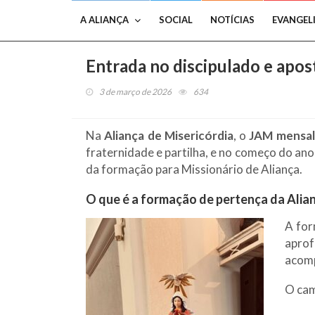
A ALIANÇA
SOCIAL
NOTÍCIAS
EVANGEL
Entrada no discipulado e apos
3 de março de 2026
634
Na
Aliança de Misericórdia
, o
JAM
mensal
fraternidade e partilha, e no começo do an
da formação para Missionário de Aliança.
O que é a formação de pertença da Alia
A for
aprof
acomp
O cam