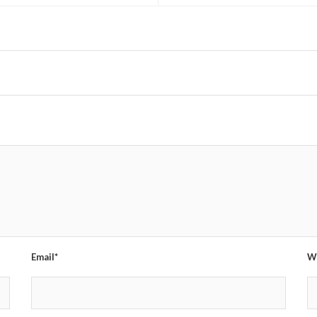
Email*
W