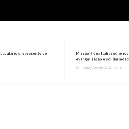
capulário um presente de
Missão TK na Itália reúne jo
evangelização e solidarieda
17 de julho de 2024
0