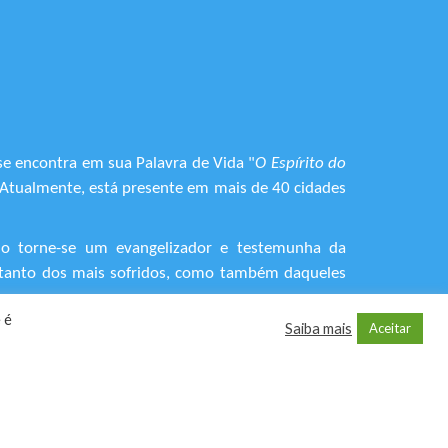
se encontra em sua Palavra de Vida "
O Espírito do
. Atualmente, está presente em mais de 40 cidades
do torne-se um evangelizador e testemunha da
o, tanto dos mais sofridos, como também daqueles
 é
Saiba mais
Aceitar