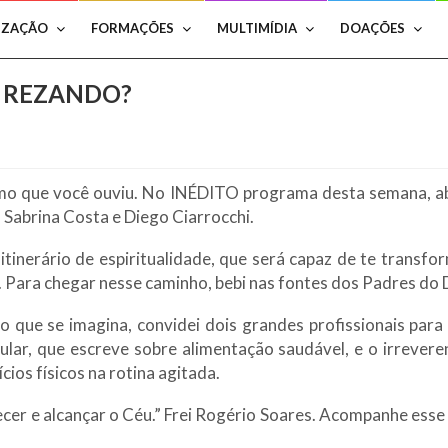
IZAÇÃO
FORMAÇÕES
MULTIMÍDIA
DOAÇÕES
er REZANDO?
o que você ouviu. No INÉDITO programa desta semana, ab
 Sabrina Costa e Diego Ciarrocchi.
itinerário de espiritualidade, que será capaz de te trans
 Para chegar nesse caminho, bebi nas fontes dos Padres do 
ue se imagina, convidei dois grandes profissionais para pa
lar, que escreve sobre alimentação saudável, e o irreveren
cios físicos na rotina agitada.
recer e alcançar o Céu.” Frei Rogério Soares. Acompanhe ess