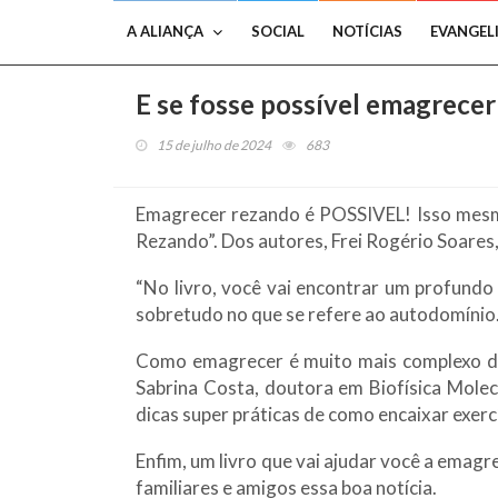
A ALIANÇA
SOCIAL
NOTÍCIAS
EVANGEL
E se fosse possível emagrec
15 de julho de 2024
683
Emagrecer rezando é POSSIVEL! Isso mesm
Rezando”. Dos autores, Frei Rogério Soares,
“No livro, você vai encontrar um profundo 
sobretudo no que se refere ao autodomínio.
Como emagrecer é muito mais complexo do q
Sabrina Costa, doutora em Biofísica Molecu
dicas super práticas de como encaixar exercí
Enfim, um livro que vai ajudar você a emag
familiares e amigos essa boa notícia.