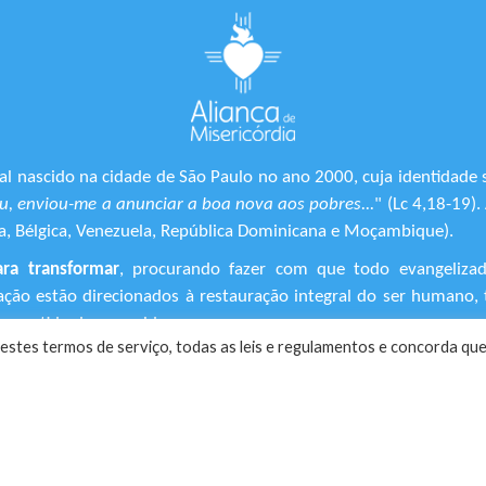
l nascido na cidade de São Paulo no ano 2000, cuja identidade 
, enviou-me a anunciar a boa nova aos pobres...
" (Lc 4,18-19)
ônia, Bélgica, Venezuela, República Dominicana e Moçambique).
ara transformar
, procurando fazer com que todo evangeliza
ização estão direcionados à restauração integral do ser human
 sentido de suas vidas.
estes termos de serviço, todas as leis e regulamentos ​e concorda que