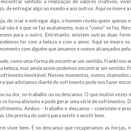
ncontrar sentido: a realização de valores criativos, viven
, de entregar algo ao mundo e aos outros. Aqui se insere a 
seja, de criar e entregar algo, o homem revela quem apenas e
ial não é o que se faz exatamente, mas o “como” se faz. Ne
smo para o outro. Entretanto, existem outras duas form
e podemos ter com a beleza e com o amor. Aqui se insere 
momento com alguém que amamos e somos alcançados pela b
titude, como uma forma de encontrar um sentido. Frankl nos
 a beleza, mas ainda assim podemos encontrar um sentido. F
ofrimento inevitável. Nesses momentos, somos chamados a 
ra que adotamos diante do sofrimento pode nos fazer encon
ou na dor, no trabalho ou no descanso. O que muitas vezes
o se torna ativismo e pode gerar uma série de sofrimentos. 
sofrimento. Ambos – trabalho e descanso – coexistem e prec
. Um precisa do outro para existir e existir bem.
rei viver bem. É no descanso que recuperamos as forças, 