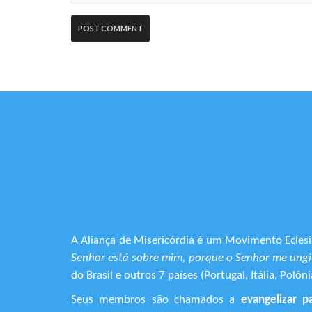
A Aliança de Misericórdia é um Movimento Eclesia
Senhor está sobre mim, porque o Senhor me ungiu
do Brasil e outros 7 países (Portugal, Itália, Pol
Seus membros são chamados a
evangelizar p