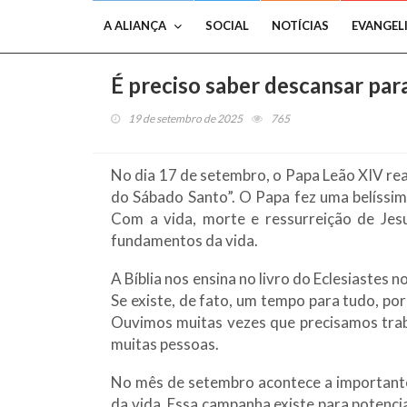
A ALIANÇA
SOCIAL
NOTÍCIAS
EVANGEL
É preciso saber descansar para
19 de setembro de 2025
765
No dia 17 de setembro, o Papa Leão XIV real
do Sábado Santo”. O Papa fez uma belíssim
Com a vida, morte e ressurreição de Jes
fundamentos da vida.
A Bíblia nos ensina no livro do Eclesiastes
Se existe, de fato, um tempo para tudo, po
Ouvimos muitas vezes que precisamos trabal
muitas pessoas.
No mês de setembro acontece a importante 
da vida. Essa campanha existe para potencia