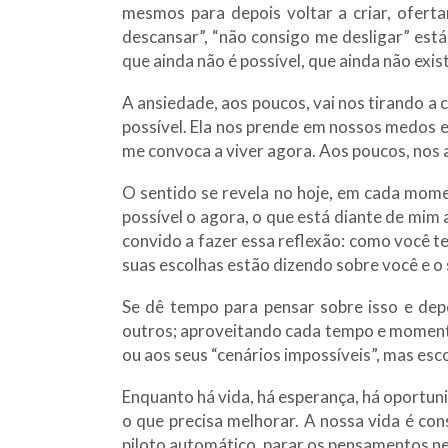
mesmos para depois voltar a criar, ofert
descansar”, “não consigo me desligar” está
que ainda não é possível, que ainda não exis
A ansiedade, aos poucos, vai nos tirando a 
possível. Ela nos prende em nossos medos e
me convoca a viver agora. Aos poucos, nos 
O sentido se revela no hoje, em cada mome
possível o agora, o que está diante de mim a
convido a fazer essa reflexão: como você t
suas escolhas estão dizendo sobre você e o
Se dê tempo para pensar sobre isso e depo
outros; aproveitando cada tempo e momento
ou aos seus “cenários impossíveis”, mas esc
Enquanto há vida, há esperança, há oportuni
o que precisa melhorar. A nossa vida é cons
piloto automático, parar os pensamentos ne