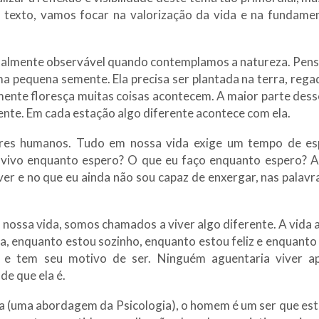
e texto, vamos focar na valorização da vida e na fundamen
totalmente observável quando contemplamos a natureza. Pen
a pequena semente. Ela precisa ser plantada na terra, regad
lmente floresça muitas coisas acontecem. A maior parte desse
te. Em cada estação algo diferente acontece com ela.
res humanos. Tudo em nossa vida exige um tempo de esp
vivo enquanto espero? O que eu faço enquanto espero? A 
er e no que eu ainda não sou capaz de enxergar, nas palavra
nossa vida, somos chamados a viver algo diferente. A vida 
 enquanto estou sozinho, enquanto estou feliz e enquanto es
e tem seu motivo de ser. Ninguém aguentaria viver ap
e que ela é.
a (uma abordagem da Psicologia), o homem é um ser que est