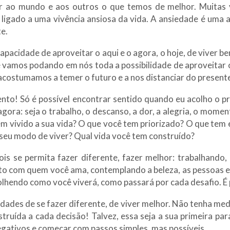
ar ao mundo e aos outros o que temos de melhor. Muitas v
 ligado a uma vivência ansiosa da vida. A ansiedade é uma an
te.
capacidade de aproveitar o aqui e o agora, o hoje, de viver b
 vamos podando em nós toda a possibilidade de aproveitar 
acostumamos a temer o futuro e a nos distanciar do present
nto! Só é possível encontrar sentido quando eu acolho o p
gora: seja o trabalho, o descanso, a dor, a alegria, o moment
em vivido a sua vida? O que você tem priorizado? O que tem 
 seu modo de viver? Qual vida você tem construído?
is se permita fazer diferente, fazer melhor: trabalhando
 com quem você ama, contemplando a beleza, as pessoas e 
olhendo como você viverá, como passará por cada desafio. É 
dades de se fazer diferente, de viver melhor. Não tenha med
truída a cada decisão! Talvez, essa seja a sua primeira par
gativos e começar com passos simples, mas possíveis.