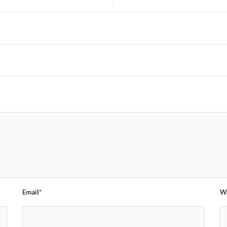
Email*
W