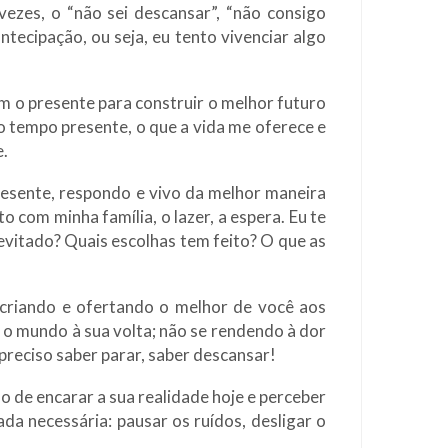
ezes, o “não sei descansar”, “não consigo
tecipação, ou seja, eu tento vivenciar algo
em o presente para construir o melhor futuro
o tempo presente, o que a vida me oferece e
e.
resente, respondo e vivo da melhor maneira
o com minha família, o lazer, a espera. Eu te
evitado? Quais escolhas tem feito? O que as
, criando e ofertando o melhor de você aos
o mundo à sua volta; não se rendendo à dor
preciso saber parar, saber descansar!
o de encarar a sua realidade hoje e perceber
ada necessária: pausar os ruídos, desligar o