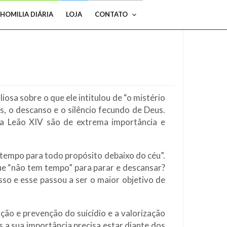
HOMILIA DIÁRIA
LOJA
CONTATO
osa sobre o que ele intitulou de “o mistério
, o descanso e o silêncio fecundo de Deus.
pa Leão XIV são de extrema importância e
m tempo para todo propósito debaixo do céu”.
que “não tem tempo” para parar e descansar?
sso e esse passou a ser o maior objetivo de
ão e prevenção do suicídio e a valorização
s a sua importância precisa estar diante dos