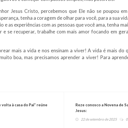
hor Jesus Cristo, percebemos que Ele não se poupou e
erança, tenha a coragem de olhar para você, para a sua vida
io e as experiências com as pessoas que você ama, tenha ma
 e se recuperar, trabalhe com mais amor focando em ger
rear mais a vida e nos ensinam a viver! A vida é mais do
muito boa, mas precisamos aprender a viver! Para aprender
volta à casa do Pai” reúne
Reze conosco a Novena de S
Jesus:
22 de setembro de 2025
0