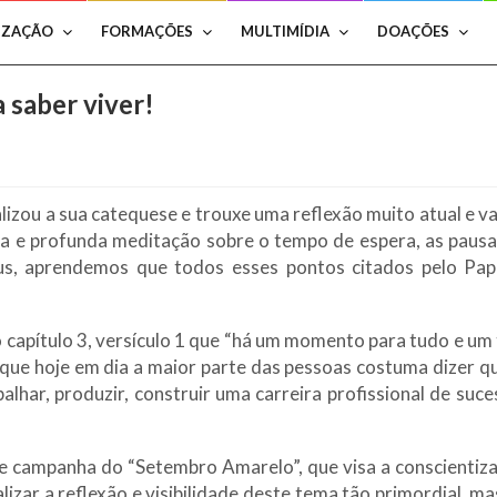
IZAÇÃO
FORMAÇÕES
MULTIMÍDIA
DOAÇÕES
 saber viver!
izou a sua catequese e trouxe uma reflexão muito atual e vali
a e profunda meditação sobre o tempo de espera, as pausas
us, aprendemos que todos esses pontos citados pelo Pa
 no capítulo 3, versículo 1 que “há um momento para tudo e u
rque hoje em dia a maior parte das pessoas costuma dizer 
har, produzir, construir uma carreira profissional de suce
campanha do “Setembro Amarelo”, que visa a conscientizaç
lizar a reflexão e visibilidade deste tema tão primordial, ma