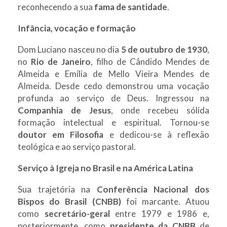
reconhecendo a sua
fama de santidade
.
Infância, vocação e formação
Dom Luciano nasceu no dia
5 de outubro de 1930
,
no
Rio de Janeiro
, filho de Cândido Mendes de
Almeida e Emília de Mello Vieira Mendes de
Almeida. Desde cedo demonstrou uma vocação
profunda ao serviço de Deus. Ingressou na
Companhia de Jesus
, onde recebeu sólida
formação intelectual e espiritual. Tornou-se
doutor em Filosofia
e dedicou-se à reflexão
teológica e ao serviço pastoral.
Serviço à Igreja no Brasil e na América Latina
Sua trajetória na
Conferência Nacional dos
Bispos do Brasil (CNBB)
foi marcante. Atuou
como
secretário-geral
entre 1979 e 1986 e,
posteriormente, como
presidente da CNBB
de