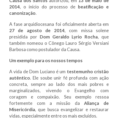
Causa dos Santos
autorizou, em
13 de maio de
2014
, o início do processo de
beatificação e
canonização
.
A fase arquidiocesana foi oficialmente aberta em
27 de agosto de 2014
, com missa solene
presidida por
Dom Geraldo Lyrio Rocha
, que
também nomeou o Cônego Lauro Sérgio Versiani
Barbosa como postulador da Causa.
Um exemplo para os nossos tempos
A vida de Dom Luciano é um
testemunho cristão
autêntico
. Ele soube unir fé profunda com ação
concreta, sempre ao lado dos mais pobres e
marginalizados, vivendo o Evangelho com
coragem e compaixão. Seu exemplo ressoa
fortemente com a missão da
Aliança de
Misericórdia
, que busca evangelizar e restaurar
vidas, especialmente entre os mais excluídos.