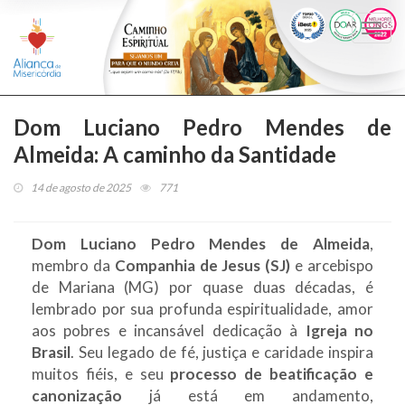
Togg
navi
Dom Luciano Pedro Mendes de
Almeida: A caminho da Santidade
14 de agosto de 2025
771
Dom Luciano Pedro Mendes de Almeida
,
membro da
Companhia de Jesus (SJ)
e arcebispo
de Mariana (MG) por quase duas décadas, é
lembrado por sua profunda espiritualidade, amor
aos pobres e incansável dedicação à
Igreja no
Brasil
. Seu legado de fé, justiça e caridade inspira
muitos fiéis, e seu
processo de beatificação e
canonização
já está em andamento,