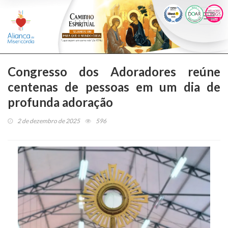
Togg
navi
Congresso dos Adoradores reúne
centenas de pessoas em um dia de
profunda adoração
2 de dezembro de 2025
596