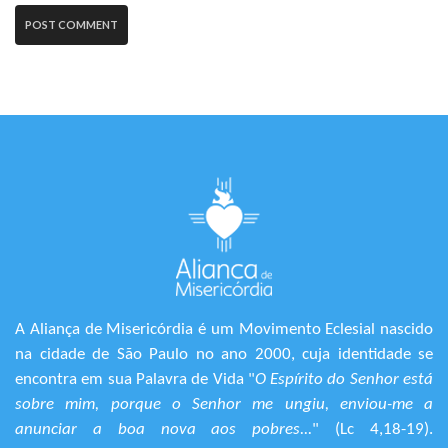
A Aliança de Misericórdia é um Movimento Eclesial nascido
na cidade de São Paulo no ano 2000, cuja identidade se
encontra em sua Palavra de Vida "
O Espírito do Senhor está
sobre mim, porque o Senhor me ungiu, enviou-me a
anunciar a boa nova aos pobres...
" (Lc 4,18-19).