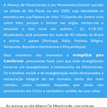
A Aliança de Misericórdia é um Movimento Eclesial nascido
na cidade de São Paulo no ano 2000, cuja identidade se
encontra em sua Palavra de Vida "
O Espírito do Senhor está
sobre mim, porque o Senhor me ungiu, enviou-me a
anunciar a boa nova aos pobres...
" (Lc 4,18-19).
Atualmente, está presente em mais de 40 cidades do Brasil
e outros 7 países (Portugal, Itália, Polônia, Bélgica,
Venezuela, República Dominicana e Moçambique).
Seus membros são chamados a
evangelizar para
transformar
, procurando fazer com que todo evangelizado
torne-se um evangelizador e testemunha da Misericórdia.
Os trabalhos sociais e de evangelização estão direcionados à
restauração integral do ser humano, tanto dos mais
sofridos, como também daqueles que ainda não
encontraram em Cristo o verdadeiro sentido de suas vidas.
+55 (11) 3120-9191
Ao acessar ao site Aliança De Misericordia, concorda em