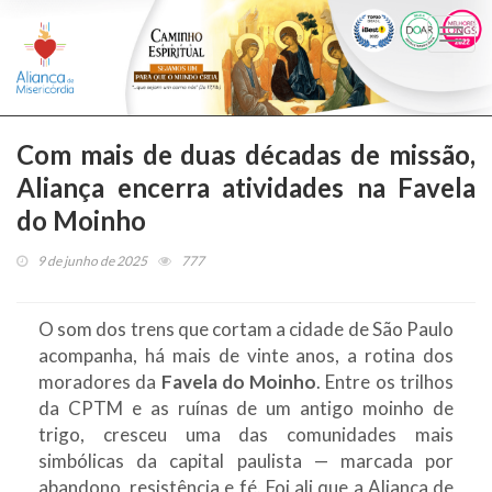
Togg
navi
Com mais de duas décadas de missão,
Aliança encerra atividades na Favela
do Moinho
9 de junho de 2025
777
O som dos trens que cortam a cidade de São Paulo
acompanha, há mais de vinte anos, a rotina dos
moradores da
Favela do Moinho
. Entre os trilhos
da CPTM e as ruínas de um antigo moinho de
trigo, cresceu uma das comunidades mais
simbólicas da capital paulista — marcada por
abandono, resistência e fé. Foi ali que a Aliança de